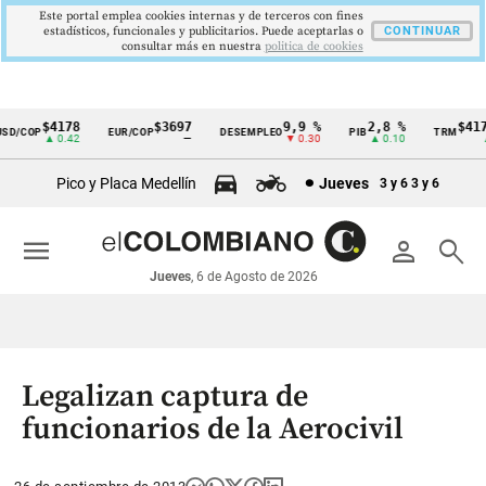
Este portal emplea cookies internas y de terceros con fines
estadísticos, funcionales y publicitarios. Puede aceptarlas o
CONTINUAR
consultar más en nuestra
politica de cookies
$4178
$3697
9,9 %
2,8 %
$4178
D/COP
EUR/COP
DESEMPLEO
PIB
TRM
Cintillo
▲ 0.42
—
▼ 0.30
▲ 0.10
▲ 
de
Pico y Placa Medellín
Jueves
3 y 6
3 y 6
indicadores
económicos
menu
person
search
Colombia
Jueves
, 6 de Agosto de 2026
Legalizan captura de
funcionarios de la Aerocivil