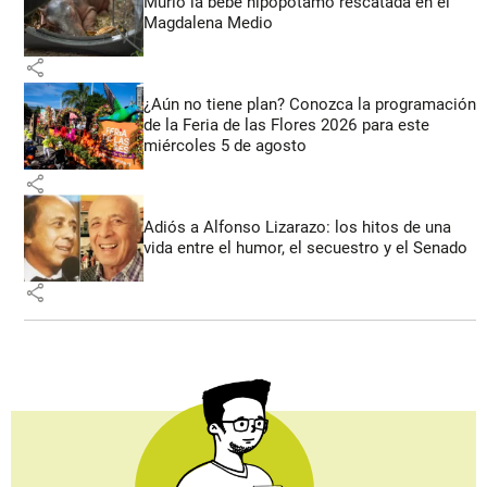
Murió la bebé hipopótamo rescatada en el
Magdalena Medio
share
¿Aún no tiene plan? Conozca la programación
de la Feria de las Flores 2026 para este
miércoles 5 de agosto
share
Adiós a Alfonso Lizarazo: los hitos de una
vida entre el humor, el secuestro y el Senado
share