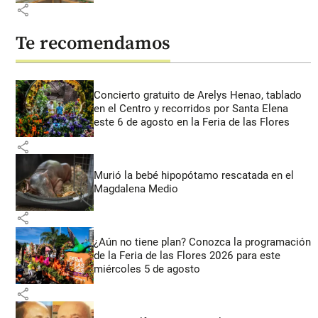
share
Te recomendamos
Concierto gratuito de Arelys Henao, tablado
en el Centro y recorridos por Santa Elena
este 6 de agosto en la Feria de las Flores
share
Murió la bebé hipopótamo rescatada en el
Magdalena Medio
share
¿Aún no tiene plan? Conozca la programación
de la Feria de las Flores 2026 para este
miércoles 5 de agosto
share