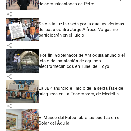
de comunicaciones de Petro
share
Sale a la luz la razón por la que las víctimas
del caso contra Jorge Alfredo Vargas no
participarán en el juicio
share
¡Por fin! Gobernador de Antioquia anunció el
inicio de instalación de equipos
electromecánicos en Túnel del Toyo
share
La JEP anunció el inicio de la sexta fase de
búsqueda en La Escombrera, de Medellín
share
El Museo del Fútbol abre las puertas en el
Solar del Águila