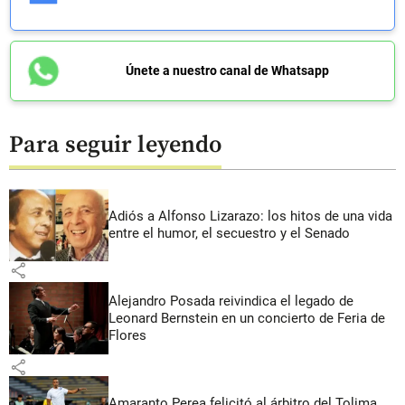
Únete a nuestro canal de Whatsapp
Para seguir leyendo
Adiós a Alfonso Lizarazo: los hitos de una vida
entre el humor, el secuestro y el Senado
share
Alejandro Posada reivindica el legado de
Leonard Bernstein en un concierto de Feria de
Flores
share
Amaranto Perea felicitó al árbitro del Tolima