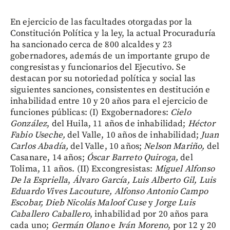
En ejercicio de las facultades otorgadas por la
Constitución Política y la ley, la actual Procuraduría
ha sancionado cerca de 800 alcaldes y 23
gobernadores, además de un importante grupo de
congresistas y funcionarios del Ejecutivo. Se
destacan por su notoriedad política y social las
siguientes sanciones, consistentes en destitución e
inhabilidad entre 10 y 20 años para el ejercicio de
funciones públicas: (I) Exgobernadores:
Cielo
González
, del Huila, 11 años de inhabilidad;
Héctor
Fabio Useche,
del Valle, 10 años de inhabilidad;
Juan
Carlos Abadía,
del Valle, 10 años;
Nelson Mariño,
del
Casanare, 14 años;
Óscar Barreto Quiroga,
del
Tolima, 11 años. (II) Excongresistas:
Miguel Alfonso
De la Espriella
,
Álvaro García, Luis Alberto Gil, Luis
Eduardo Vives Lacouture, Alfonso Antonio Campo
Escobar, Dieb Nicolás Maloof Cuse
y
Jorge Luis
Caballero Caballero
, inhabilidad por 20 años para
cada uno;
Germán Olano
e
Iván Moreno
, por 12 y 20