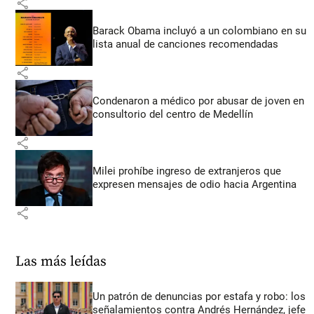
share
Barack Obama incluyó a un colombiano en su
lista anual de canciones recomendadas
share
Condenaron a médico por abusar de joven en
consultorio del centro de Medellín
share
Milei prohíbe ingreso de extranjeros que
expresen mensajes de odio hacia Argentina
share
Las más leídas
Un patrón de denuncias por estafa y robo: los
señalamientos contra Andrés Hernández, jefe