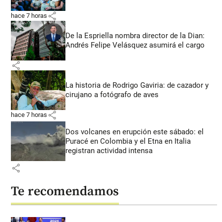
share
hace 7 horas
De la Espriella nombra director de la Dian:
Andrés Felipe Velásquez asumirá el cargo
share
La historia de Rodrigo Gaviria: de cazador y
cirujano a fotógrafo de aves
share
hace 7 horas
Dos volcanes en erupción este sábado: el
Puracé en Colombia y el Etna en Italia
registran actividad intensa
share
Te recomendamos