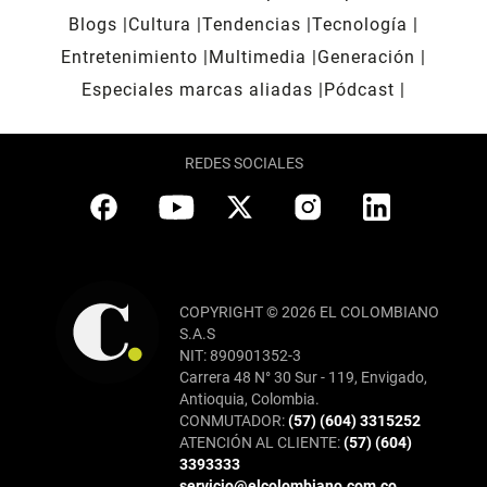
Blogs
Cultura
Tendencias
Tecnología
Entretenimiento
Multimedia
Generación
Especiales marcas aliadas
Pódcast
REDES SOCIALES
COPYRIGHT © 2026 EL COLOMBIANO
S.A.S
NIT: 890901352-3
Carrera 48 N° 30 Sur - 119, Envigado,
Antioquia, Colombia.
CONMUTADOR:
(57) (604) 3315252
ATENCIÓN AL CLIENTE:
(57) (604)
3393333
servicio@elcolombiano.com.co