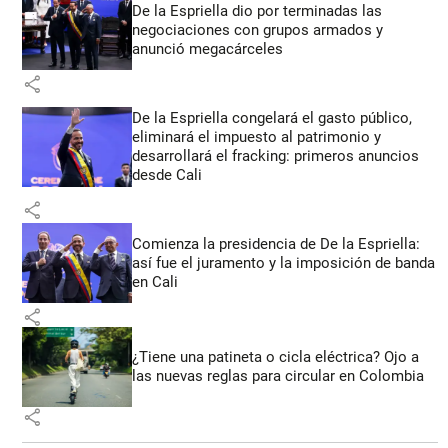
De la Espriella dio por terminadas las
negociaciones con grupos armados y
anunció megacárceles
share
De la Espriella congelará el gasto público,
eliminará el impuesto al patrimonio y
desarrollará el fracking: primeros anuncios
desde Cali
share
Comienza la presidencia de De la Espriella:
así fue el juramento y la imposición de banda
en Cali
share
¿Tiene una patineta o cicla eléctrica? Ojo a
las nuevas reglas para circular en Colombia
share