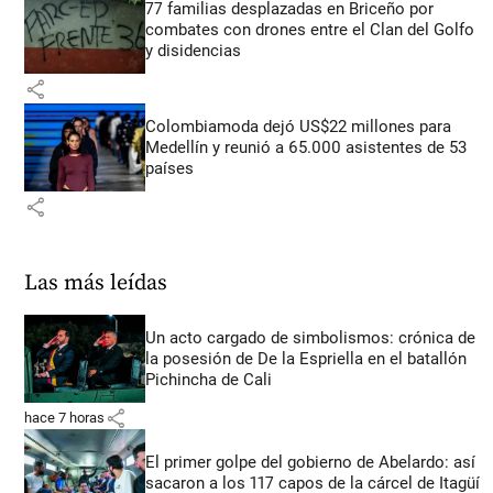
77 familias desplazadas en Briceño por
combates con drones entre el Clan del Golfo
y disidencias
share
Colombiamoda dejó US$22 millones para
Medellín y reunió a 65.000 asistentes de 53
países
share
Las más leídas
Un acto cargado de simbolismos: crónica de
la posesión de De la Espriella en el batallón
Pichincha de Cali
share
hace 7 horas
El primer golpe del gobierno de Abelardo: así
sacaron a los 117 capos de la cárcel de Itagüí