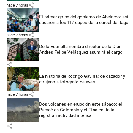
share
hace 7 horas
El primer golpe del gobierno de Abelardo: así
sacaron a los 117 capos de la cárcel de Itagüí
share
hace 7 horas
De la Espriella nombra director de la Dian:
Andrés Felipe Velásquez asumirá el cargo
share
La historia de Rodrigo Gaviria: de cazador y
cirujano a fotógrafo de aves
share
hace 7 horas
Dos volcanes en erupción este sábado: el
Puracé en Colombia y el Etna en Italia
registran actividad intensa
share