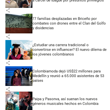
a cárcel de Ibagué por presuntos privilegios
share
77 familias desplazadas en Briceño por
combates con drones entre el Clan del Golfo
y disidencias
share
¿Estudiar una carrera tradicional o
convertirse en influencer? El nuevo dilema de
los jóvenes colombianos
share
Colombiamoda dejó US$22 millones para
Medellín y reunió a 65.000 asistentes de 53
países
share
Paipa y Pasonva, así suenan los nuevos
géneros musicales hechos en Colombia