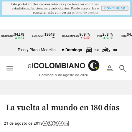
Este portal emplea cookies internas y de terceros con fines
estadísticos, funcionales y publicitarios. Puede aceptarlas o
CONTINUAR
consultar más en nuestra
politica de cookies
$4178
$3648
9,9 %
2,8 %
$417
SD/COP
EUR/COP
DESEMPLEO
PIB
TRM
Cintillo
▲ 0.42
—
▼ 0.30
▲ 0.10
▲
de
Pico y Placa Medellín
Domingo
no
no
indicadores
económicos
menu
person
search
Colombia
Domingo
, 9 de Agosto de 2026
La vuelta al mundo en 180 días
21 de agosto de 2013