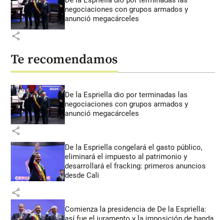
De la Espriella dio por terminadas las
negociaciones con grupos armados y
anunció megacárceles
share
Te recomendamos
De la Espriella dio por terminadas las
negociaciones con grupos armados y
anunció megacárceles
share
De la Espriella congelará el gasto público,
eliminará el impuesto al patrimonio y
desarrollará el fracking: primeros anuncios
desde Cali
share
Comienza la presidencia de De la Espriella:
así fue el juramento y la imposición de banda