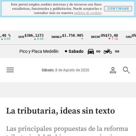
Este portal emplea cookies internas y de terceros con fines
estadísticos, funcionales y publicitarios. Puede aceptarlas o
CONTINUAR
consultar más en nuestra
politica de cookies
8 %
$386,1273
$1.750.905
US$73,48
US$3
UVR
SMMLV
BRENT
ORO
Cintillo
0.05
▲ 0.03
—
▼ 1.12
de
Pico y Placa Medellín
Sabado
no
no
indicadores
económicos
menu
person
search
Sábado
, 8 de Agosto de 2026
Colombia
La tributaria, ideas sin texto
Las principales propuestas de la reforma