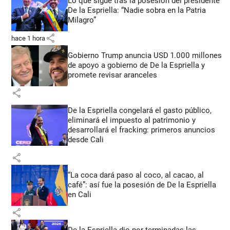
Lo que sigue tras la posesión del presidente
De la Espriella: “Nadie sobra en la Patria
Milagro”
share
hace 1 hora
Gobierno Trump anuncia USD 1.000 millones
de apoyo a gobierno de De la Espriella y
promete revisar aranceles
share
De la Espriella congelará el gasto público,
eliminará el impuesto al patrimonio y
desarrollará el fracking: primeros anuncios
desde Cali
share
“La coca dará paso al coco, al cacao, al
café”: así fue la posesión de De la Espriella
en Cali
share