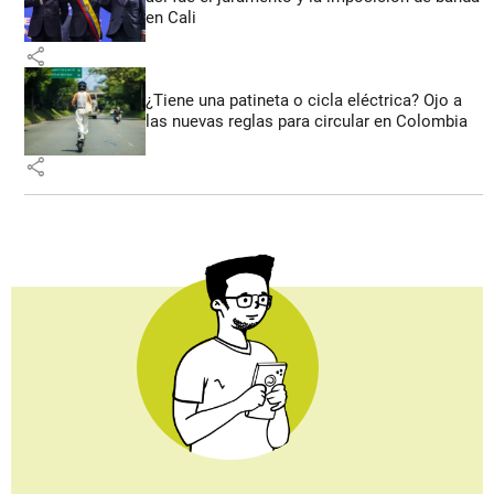
en Cali
share
¿Tiene una patineta o cicla eléctrica? Ojo a
las nuevas reglas para circular en Colombia
share