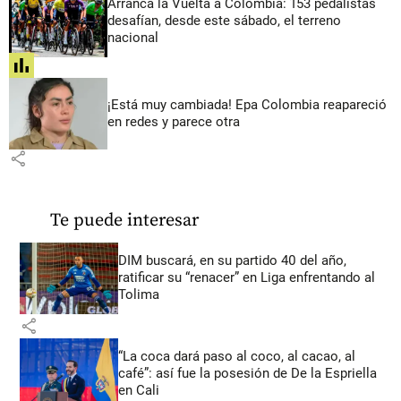
Arranca la Vuelta a Colombia: 153 pedalistas
desafían, desde este sábado, el terreno
nacional
share
¡Está muy cambiada! Epa Colombia reapareció
en redes y parece otra
share
Te puede interesar
DIM buscará, en su partido 40 del año,
ratificar su “renacer” en Liga enfrentando al
Tolima
share
“La coca dará paso al coco, al cacao, al
café”: así fue la posesión de De la Espriella
en Cali