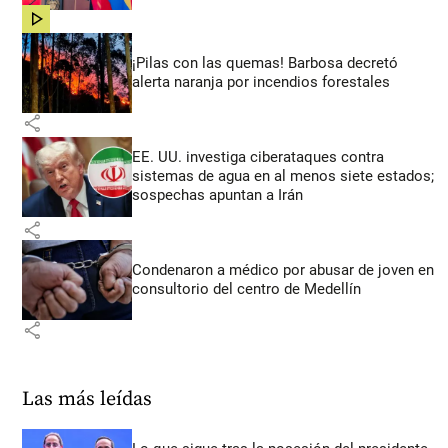
share
¡Pilas con las quemas! Barbosa decretó
alerta naranja por incendios forestales
share
EE. UU. investiga ciberataques contra
sistemas de agua en al menos siete estados;
sospechas apuntan a Irán
share
Condenaron a médico por abusar de joven en
consultorio del centro de Medellín
share
Las más leídas