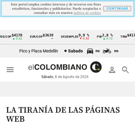
Este portal emplea cookies internas y de terceros con fines
estadísticos, funcionales y publicitarios. Puede aceptarlas o
CONTINUAR
consultar más en nuestra
politica de cookies
$4178
$3639
9,9 %
2,8 %
$4178
/COP
EUR/COP
DESEMPLEO
PIB
TRM
Cintillo
▲ 0.42
—
▼ 0.30
▲ 0.10
▲ 0
de
Pico y Placa Medellín
Sabado
no
no
indicadores
económicos
menu
person
search
Colombia
Sábado
, 8 de Agosto de 2026
LA TIRANÍA DE LAS PÁGINAS
WEB