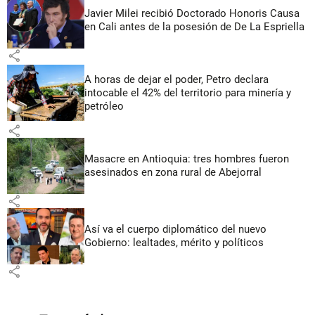
Javier Milei recibió Doctorado Honoris Causa
en Cali antes de la posesión de De La Espriella
share
A horas de dejar el poder, Petro declara
intocable el 42% del territorio para minería y
petróleo
share
Masacre en Antioquia: tres hombres fueron
asesinados en zona rural de Abejorral
share
Así va el cuerpo diplomático del nuevo
Gobierno: lealtades, mérito y políticos
share