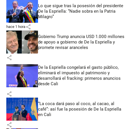
Lo que sigue tras la posesión del presidente
De la Espriella: “Nadie sobra en la Patria
Milagro”
share
hace 1 hora
Gobierno Trump anuncia USD 1.000 millones
de apoyo a gobierno de De la Espriella y
promete revisar aranceles
share
De la Espriella congelará el gasto público,
eliminará el impuesto al patrimonio y
desarrollará el fracking: primeros anuncios
desde Cali
share
“La coca dará paso al coco, al cacao, al
café”: así fue la posesión de De la Espriella
en Cali
share