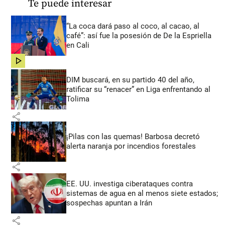
Te puede interesar
“La coca dará paso al coco, al cacao, al
café”: así fue la posesión de De la Espriella
en Cali
share
DIM buscará, en su partido 40 del año,
ratificar su “renacer” en Liga enfrentando al
Tolima
share
¡Pilas con las quemas! Barbosa decretó
alerta naranja por incendios forestales
share
EE. UU. investiga ciberataques contra
sistemas de agua en al menos siete estados;
sospechas apuntan a Irán
share