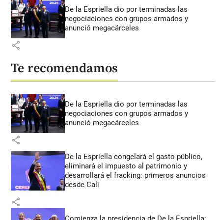
De la Espriella dio por terminadas las
negociaciones con grupos armados y
anunció megacárceles
share
Te recomendamos
De la Espriella dio por terminadas las
negociaciones con grupos armados y
anunció megacárceles
share
De la Espriella congelará el gasto público,
eliminará el impuesto al patrimonio y
desarrollará el fracking: primeros anuncios
desde Cali
share
Comienza la presidencia de De la Espriella: