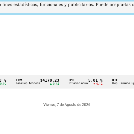
 fines estadísticos, funcionales y publicitarios. Puede aceptarlas
$4178,23
5,81 %
12,
TRM
IPC
DTF
Tasa Rep. Moneda
Inflación anual
Dep. Término Fijo
▲ 0.42
▼ 0.12
Viernes
, 7 de Agosto de 2026