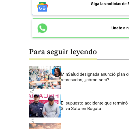
Siga las noticias 
Únete a n
Para seguir leyendo
MinSalud designada anunció plan d
represados; ¿cómo será?
share
El supuesto accidente que terminó 
Silva Soto en Bogotá
share