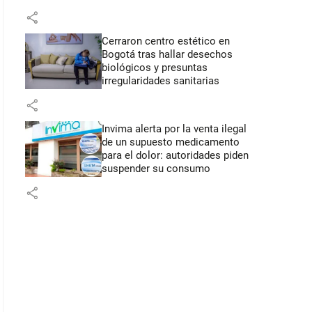
share
Cerraron centro estético en
Bogotá tras hallar desechos
biológicos y presuntas
irregularidades sanitarias
share
Invima alerta por la venta ilegal
de un supuesto medicamento
para el dolor: autoridades piden
suspender su consumo
share