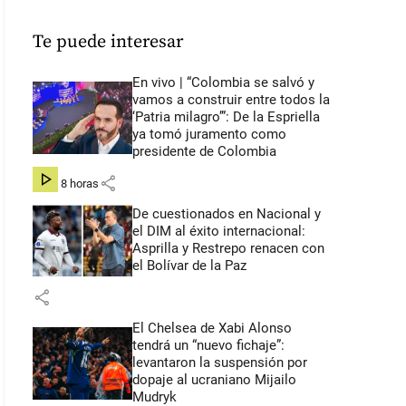
Te puede interesar
En vivo | “Colombia se salvó y
vamos a construir entre todos la
‘Patria milagro’”: De la Espriella
ya tomó juramento como
presidente de Colombia
share
hace 8 horas
De cuestionados en Nacional y
el DIM al éxito internacional:
Asprilla y Restrepo renacen con
el Bolívar de la Paz
share
El Chelsea de Xabi Alonso
tendrá un “nuevo fichaje”:
levantaron la suspensión por
dopaje al ucraniano Mijailo
Mudryk