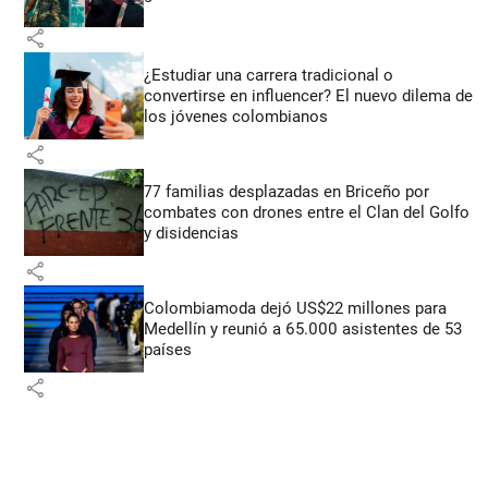
share
¿Estudiar una carrera tradicional o
convertirse en influencer? El nuevo dilema de
los jóvenes colombianos
share
77 familias desplazadas en Briceño por
combates con drones entre el Clan del Golfo
y disidencias
share
Colombiamoda dejó US$22 millones para
Medellín y reunió a 65.000 asistentes de 53
países
share