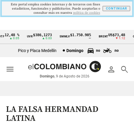
Este portal emplea cookies internas y de terceros con fines
estadísticos, funcionales y publicitarios. Puede aceptarlas o
CONTINUAR
consultar más en nuestra
politica de cookies
12,48 %
$386,1273
$1.750.905
US$73,48
F
UVR
SMMLV
BRENT
OR
Cintillo
▲ 0.05
▲ 0.03
—
▼ 1.12
de
Pico y Placa Medellín
Domingo
no
no
indicadores
económicos
menu
person
search
Colombia
Domingo
, 9 de Agosto de 2026
LA FALSA HERMANDAD
LATINA