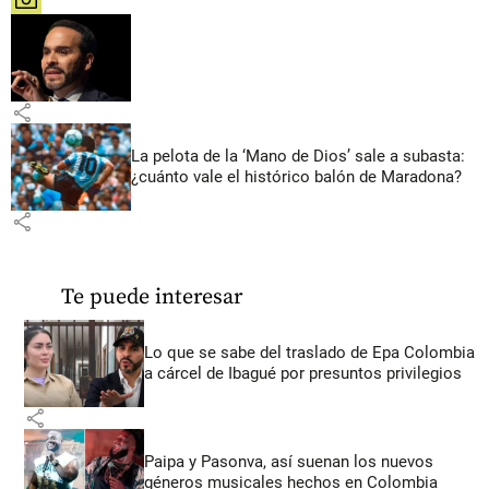
share
share
La pelota de la ‘Mano de Dios’ sale a subasta:
¿cuánto vale el histórico balón de Maradona?
share
Te puede interesar
Lo que se sabe del traslado de Epa Colombia
a cárcel de Ibagué por presuntos privilegios
share
Paipa y Pasonva, así suenan los nuevos
géneros musicales hechos en Colombia