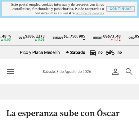
Este portal emplea cookies internas y de terceros con fines
estadísticos, funcionales y publicitarios. Puede aceptarlas o
CONTINUAR
consultar más en nuestra
politica de cookies
8 %
$386,1273
$1.750.905
US$73,48
US$
UVR
SMMLV
BRENT
ORO
Cintillo
0.05
▲ 0.03
—
▼ 1.12
de
Pico y Placa Medellín
Sabado
no
no
indicadores
económicos
menu
person
search
Sábado
, 8 de Agosto de 2026
Colombia
La esperanza sube con Óscar