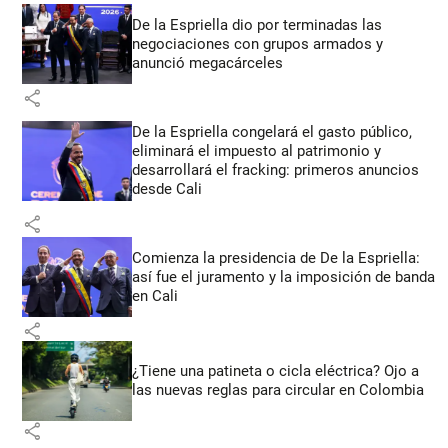
De la Espriella dio por terminadas las
negociaciones con grupos armados y
anunció megacárceles
share
De la Espriella congelará el gasto público,
eliminará el impuesto al patrimonio y
desarrollará el fracking: primeros anuncios
desde Cali
share
Comienza la presidencia de De la Espriella:
así fue el juramento y la imposición de banda
en Cali
share
¿Tiene una patineta o cicla eléctrica? Ojo a
las nuevas reglas para circular en Colombia
share