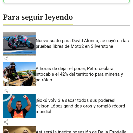
Para seguir leyendo
Nuevo susto para David Alonso, se cayó en las
pruebas libres de Moto2 en Silverstone
share
A horas de dejar el poder, Petro declara
intocable el 42% del territorio para minería y
petróleo
share
¡Gokú volvió a sacar todos sus poderes!
Yeison López ganó dos oros y rompió récord
mundial
share
Así será la inédita posesión de De la Espriella: