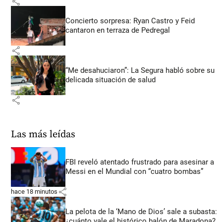
share
Concierto sorpresa: Ryan Castro y Feid
cantaron en terraza de Pedregal
share
“Me desahuciaron”: La Segura habló sobre su
delicada situación de salud
share
Las más leídas
FBI reveló atentado frustrado para asesinar a
Messi en el Mundial con “cuatro bombas”
share
hace 18 minutos
La pelota de la ‘Mano de Dios’ sale a subasta:
¿cuánto vale el histórico balón de Maradona?