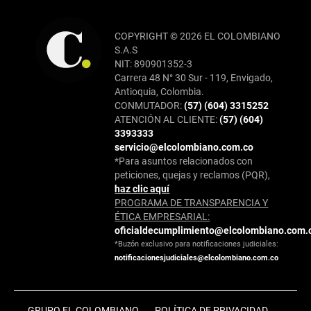
COPYRIGHT © 2026 EL COLOMBIANO
S.A.S
NIT: 890901352-3
Carrera 48 N° 30 Sur - 119, Envigado,
Antioquia, Colombia.
CONMUTADOR:
(57) (604) 3315252
ATENCIÓN AL CLIENTE:
(57) (604)
3393333
servicio@elcolombiano.com.co
*Para asuntos relacionados con
peticiones, quejas y reclamos (PQR),
haz clic aquí
PROGRAMA DE TRANSPARENCIA Y
ÉTICA EMPRESARIAL:
oficialdecumplimiento@elcolombiano.com.
*Buzón exclusivo para notificaciones judiciales:
notificacionesjudiciales@elcolombiano.com.co
GRUPO EL COLOMBIANO
POLÍTICA DE PRIVACIDAD