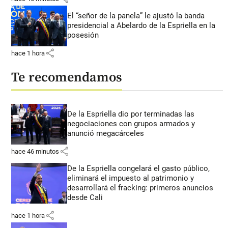
El “señor de la panela” le ajustó la banda
presidencial a Abelardo de la Espriella en la
posesión
share
hace 1 hora
Te recomendamos
De la Espriella dio por terminadas las
negociaciones con grupos armados y
anunció megacárceles
share
hace 46 minutos
De la Espriella congelará el gasto público,
eliminará el impuesto al patrimonio y
desarrollará el fracking: primeros anuncios
desde Cali
share
hace 1 hora