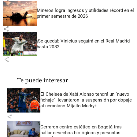
Mineros logra ingresos y utilidades récord en el
primer semestre de 2026
share
¡Se queda!: Vinicius seguirá en el Real Madrid
hasta 2032
share
Te puede interesar
El Chelsea de Xabi Alonso tendrá un “nuevo
fichaje”: levantaron la suspensión por dopaje
al ucraniano Mijailo Mudryk
share
Cerraron centro estético en Bogotá tras
hallar desechos biológicos y presuntas