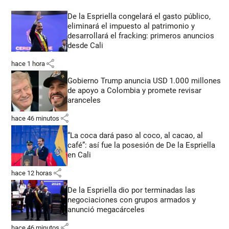
De la Espriella congelará el gasto público,
eliminará el impuesto al patrimonio y
desarrollará el fracking: primeros anuncios
desde Cali
share
hace 1 hora
Gobierno Trump anuncia USD 1.000 millones
de apoyo a Colombia y promete revisar
aranceles
share
hace 46 minutos
“La coca dará paso al coco, al cacao, al
café”: así fue la posesión de De la Espriella
en Cali
share
hace 12 horas
De la Espriella dio por terminadas las
negociaciones con grupos armados y
anunció megacárceles
share
hace 46 minutos