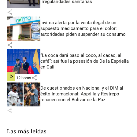
irregularidades sanitarias
share
Invima alerta por la venta ilegal de un
supuesto medicamento para el dolor:
autoridades piden suspender su consumo
share
“La coca dará paso al coco, al cacao, al
café”: así fue la posesión de De la Espriella
en Cali
share
hace 12 horas
De cuestionados en Nacional y el DIM al
éxito internacional: Asprilla y Restrepo
renacen con el Bolívar de la Paz
share
Las más leídas