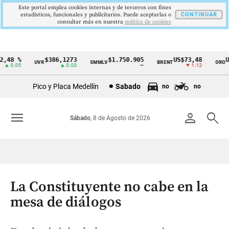
Este portal emplea cookies internas y de terceros con fines
estadísticos, funcionales y publicitarios. Puede aceptarlas o
CONTINUAR
consultar más en nuestra
politica de cookies
48 %
$386,1273
$1.750.905
US$73,48
US
UVR
SMMLV
BRENT
ORO
Cintillo
 0.05
▲ 0.03
—
▼ 1.12
de
Pico y Placa Medellín
Sabado
no
no
indicadores
económicos
menu
person
search
Sábado
, 8 de Agosto de 2026
Colombia
La Constituyente no cabe en la
mesa de diálogos