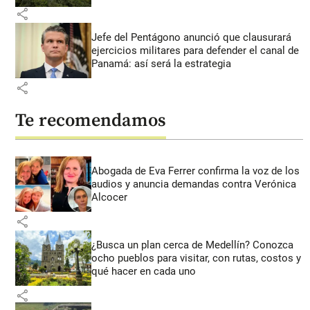
share
Jefe del Pentágono anunció que clausurará
ejercicios militares para defender el canal de
Panamá: así será la estrategia
share
Te recomendamos
Abogada de Eva Ferrer confirma la voz de los
audios y anuncia demandas contra Verónica
Alcocer
share
¿Busca un plan cerca de Medellín? Conozca
ocho pueblos para visitar, con rutas, costos y
qué hacer en cada uno
share