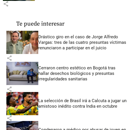
share
Te puede interesar
Drástico giro en el caso de Jorge Alfredo
Vargas: tres de las cuatro presuntas víctimas
renunciaron a participar en el juicio
share
Cerraron centro estético en Bogotá tras
hallar desechos biológicos y presuntas
irregularidades sanitarias
share
La selección de Brasil irá a Calcuta a jugar un
amistoso inédito contra India en octubre
share
Condenaron a médico por abusar de joven en