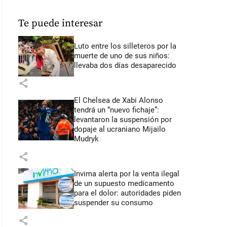
Te puede interesar
Luto entre los silleteros por la
muerte de uno de sus niños:
llevaba dos días desaparecido
share
El Chelsea de Xabi Alonso
tendrá un “nuevo fichaje”:
levantaron la suspensión por
dopaje al ucraniano Mijailo
Mudryk
share
Invima alerta por la venta ilegal
de un supuesto medicamento
para el dolor: autoridades piden
suspender su consumo
share