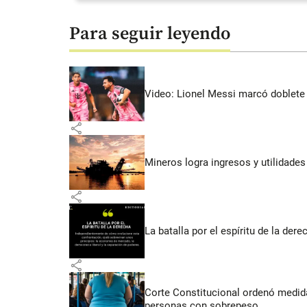
Para seguir leyendo
Video: Lionel Messi marcó doblete 
share
Mineros logra ingresos y utilidade
share
La batalla por el espíritu de la dere
share
Corte Constitucional ordenó medida
personas con sobrepeso