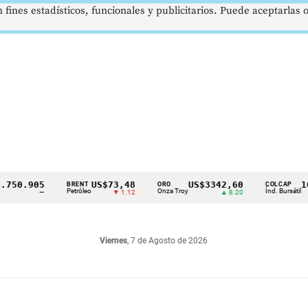
 fines estadísticos, funcionales y publicitarios. Puede aceptarlas
.905
US$73,48
US$3342,60
1621,
BRENT
ORO
COLCAP
Petróleo
Onza Troy
Índ. Bursátil
—
▼ 1.12
▲ 8.20
Viernes
, 7 de Agosto de 2026