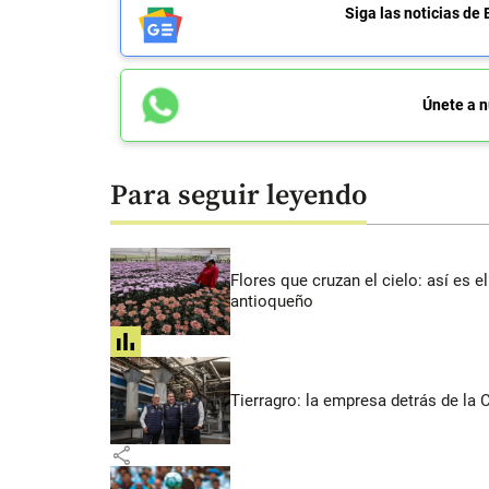
Siga las noticias 
Únete a n
Para seguir leyendo
Flores que cruzan el cielo: así es
antioqueño
share
Tierragro: la empresa detrás de la
share