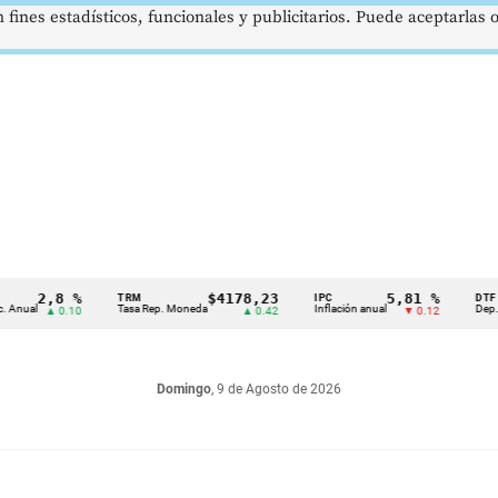
 fines estadísticos, funcionales y publicitarios. Puede aceptarlas
2,8 %
$4178,23
5,81 %
TRM
IPC
DTF
l
Tasa Rep. Moneda
Inflación anual
Dep. Térmi
▲ 0.10
▲ 0.42
▼ 0.12
Domingo
, 9 de Agosto de 2026