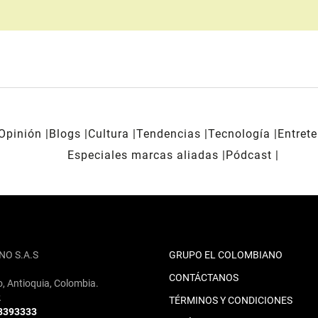
Opinión
Blogs
Cultura
Tendencias
Tecnología
Entret
Especiales marcas aliadas
Pódcast
NO S.A.S
GRUPO EL COLOMBIANO
CONTÁCTANOS
o, Antioquia, Colombia.
2
TÉRMINOS Y CONDICIONES
 3393333