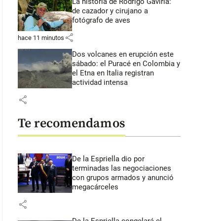
La historia de Rodrigo Gaviria:
de cazador y cirujano a
fotógrafo de aves
share
hace 11 minutos
Dos volcanes en erupción este
sábado: el Puracé en Colombia y
el Etna en Italia registran
actividad intensa
share
Te recomendamos
De la Espriella dio por
terminadas las negociaciones
con grupos armados y anunció
megacárceles
share