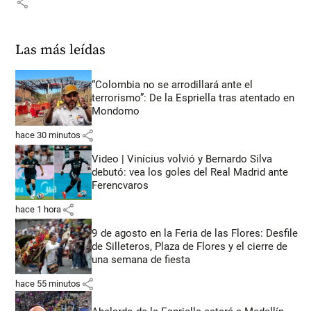
share
Las más leídas
“Colombia no se arrodillará ante el
terrorismo”: De la Espriella tras atentado en
Mondomo
share
hace 30 minutos
Video | Vinícius volvió y Bernardo Silva
debutó: vea los goles del Real Madrid ante
Ferencvaros
share
hace 1 hora
9 de agosto en la Feria de las Flores: Desfile
de Silleteros, Plaza de Flores y el cierre de
una semana de fiesta
share
hace 55 minutos