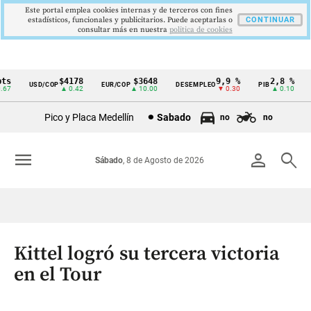
Este portal emplea cookies internas y de terceros con fines
estadísticos, funcionales y publicitarios. Puede aceptarlas o
CONTINUAR
consultar más en nuestra
politica de cookies
s
$4178
$3648
9,9 %
2,8 %
USD/COP
EUR/COP
DESEMPLEO
PIB
T
Cintillo
7
▲ 0.42
▲ 10.00
▼ 0.30
▲ 0.10
de
Pico y Placa Medellín
Sabado
no
no
indicadores
económicos
menu
person
search
Sábado
, 8 de Agosto de 2026
Colombia
Kittel logró su tercera victoria
en el Tour