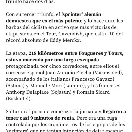
triunfo hace dos días.
Con su tercer triunfo, el
'sprinter' alemán
demuestra que es el más potente
y lo hace ante las
barbas del ciclista en activo que más victorias de
etapa suma en el Tour, Cavendish, que está a 10 del
récord absoluto de Eddy Merckx.
La etapa,
218 kilómetros entre Fougueres y Tours,
estuvo marcada por una larga escapada
protagonizada por cinco corredores, entre ellos el
correoso español Juan Antonio Flecha (Vacansoleil),
acompañado de los italianos Francesco Gavazzi
(Astana) y Manuele Mori (Lampre), y los franceses
Anthony Delaplace (Sojasun) y Romain Sicard
(Euskaltel).
Saltaron al poco de comenzar la jornada y
llegaron a
tener casi 9 minutos de renta.
Pero era una fuga
controlada por los cronómetros de los equipos de los
'sprinters', que no tenían intención de dejar escapar