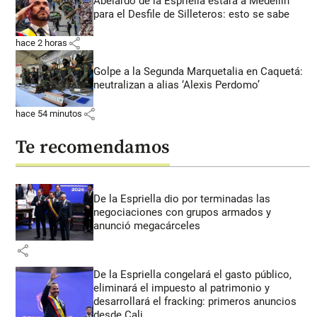
Abelardo de la Espriella estará a Medellín
para el Desfile de Silleteros: esto se sabe
share
hace 2 horas
Golpe a la Segunda Marquetalia en Caquetá:
neutralizan a alias ‘Alexis Perdomo’
share
hace 54 minutos
Te recomendamos
De la Espriella dio por terminadas las
negociaciones con grupos armados y
anunció megacárceles
share
De la Espriella congelará el gasto público,
eliminará el impuesto al patrimonio y
desarrollará el fracking: primeros anuncios
desde Cali