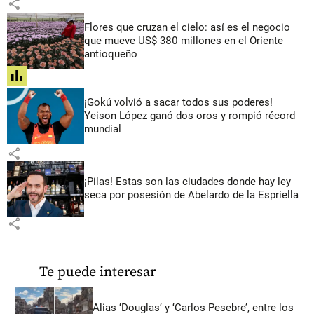
share
Flores que cruzan el cielo: así es el negocio
que mueve US$ 380 millones en el Oriente
antioqueño
share
¡Gokú volvió a sacar todos sus poderes!
Yeison López ganó dos oros y rompió récord
mundial
share
¡Pilas! Estas son las ciudades donde hay ley
seca por posesión de Abelardo de la Espriella
share
Te puede interesar
Alias ‘Douglas’ y ‘Carlos Pesebre’, entre los