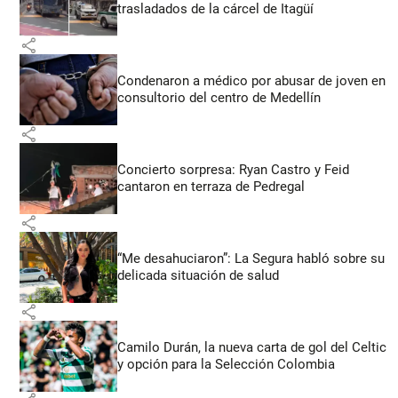
trasladados de la cárcel de Itagüí
share
Condenaron a médico por abusar de joven en
consultorio del centro de Medellín
share
Concierto sorpresa: Ryan Castro y Feid
cantaron en terraza de Pedregal
share
“Me desahuciaron”: La Segura habló sobre su
delicada situación de salud
share
Camilo Durán, la nueva carta de gol del Celtic
y opción para la Selección Colombia