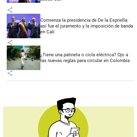
share
Comienza la presidencia de De la Espriella:
así fue el juramento y la imposición de banda
en Cali
share
¿Tiene una patineta o cicla eléctrica? Ojo a
las nuevas reglas para circular en Colombia
share