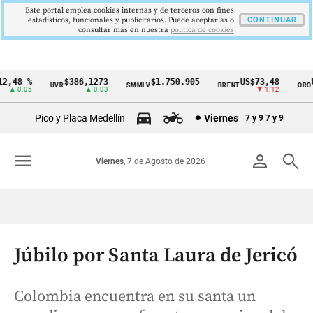
Este portal emplea cookies internas y de terceros con fines
estadísticos, funcionales y publicitarios. Puede aceptarlas o
CONTINUAR
consultar más en nuestra
politica de cookies
,48 %
$386,1273
$1.750.905
US$73,48
US
UVR
SMMLV
BRENT
ORO
Cintillo
▲ 0.05
▲ 0.03
—
▼ 1.12
de
Pico y Placa Medellín
Viernes
7 y 9
7 y 9
indicadores
económicos
menu
person
search
Viernes
, 7 de Agosto de 2026
Colombia
Júbilo por Santa Laura de Jericó
Colombia encuentra en su santa un