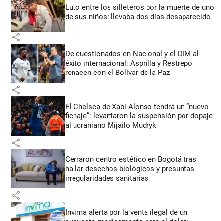
Luto entre los silleteros por la muerte de uno
de sus niños: llevaba dos días desaparecido
share
De cuestionados en Nacional y el DIM al
éxito internacional: Asprilla y Restrepo
renacen con el Bolívar de la Paz
share
El Chelsea de Xabi Alonso tendrá un “nuevo
fichaje”: levantaron la suspensión por dopaje
al ucraniano Mijailo Mudryk
share
Cerraron centro estético en Bogotá tras
hallar desechos biológicos y presuntas
irregularidades sanitarias
share
Invima alerta por la venta ilegal de un