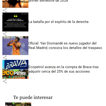
primer semestre de 2026
share
La batalla por el espíritu de la derecha
share
Oficial: Yan Diomandé es nuevo jugador del
Real Madrid; conozca los detalles del traspaso
share
Ecopetrol avanza en la compra de Brava tras
adquirir cerca del 25% de sus acciones
share
Te puede interesar