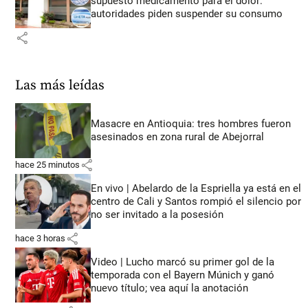
supuesto medicamento para el dolor:
autoridades piden suspender su consumo
share
Las más leídas
Masacre en Antioquia: tres hombres fueron
asesinados en zona rural de Abejorral
share
hace 25 minutos
En vivo | Abelardo de la Espriella ya está en el
centro de Cali y Santos rompió el silencio por
no ser invitado a la posesión
share
hace 3 horas
Video | Lucho marcó su primer gol de la
temporada con el Bayern Múnich y ganó
nuevo título; vea aquí la anotación