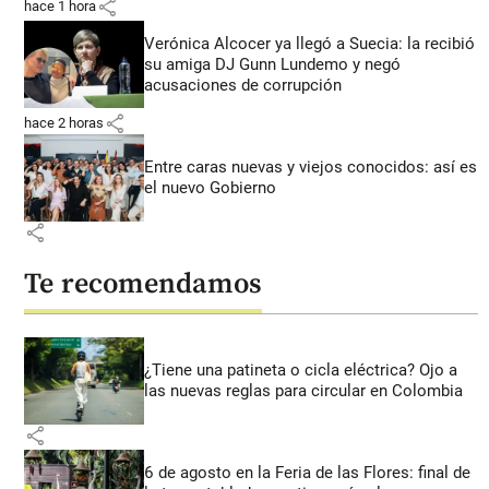
share
hace 1 hora
Verónica Alcocer ya llegó a Suecia: la recibió
su amiga DJ Gunn Lundemo y negó
acusaciones de corrupción
share
hace 2 horas
Entre caras nuevas y viejos conocidos: así es
el nuevo Gobierno
share
Te recomendamos
¿Tiene una patineta o cicla eléctrica? Ojo a
las nuevas reglas para circular en Colombia
share
6 de agosto en la Feria de las Flores: final de