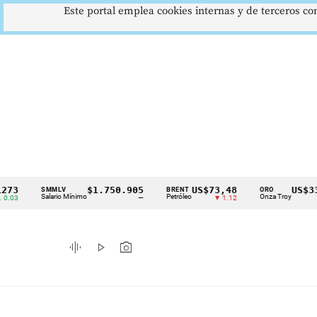
Este portal emplea cookies internas y de terceros con
$1.750.905
US$73,48
US$3342,6
SMMLV
BRENT
ORO
Cintillo
Salario Mínimo
Petróleo
Onza Troy
—
▼ 1.12
▲ 8.
de
indicadores
graphic_eq
play_arrow
photo_camera
económicos
Colombia