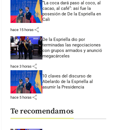
“La coca dará paso al coco, al
cacao, al café”: así fue la
posesión de De la Espriella en
Cali
share
hace 15 horas
De la Espriella dio por
terminadas las negociaciones
con grupos armados y anunció
megacárceles
share
hace 3 horas
10 claves del discurso de
Abelardo de la Espriella al
asumir la Presidencia
share
hace 5 horas
Te recomendamos