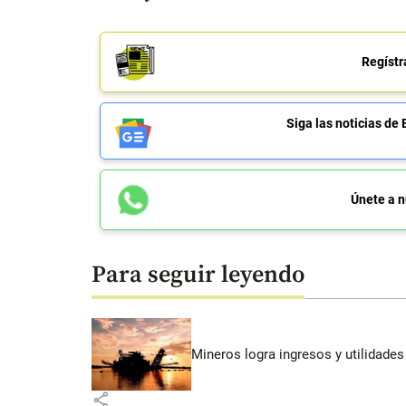
Regístr
Siga las noticias 
Únete a n
Para seguir leyendo
Mineros logra ingresos y utilidade
share