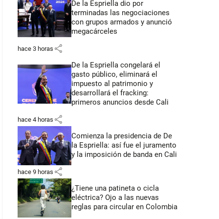
De la Espriella dio por
terminadas las negociaciones
con grupos armados y anunció
megacárceles
share
hace 3 horas
De la Espriella congelará el
gasto público, eliminará el
impuesto al patrimonio y
desarrollará el fracking:
primeros anuncios desde Cali
share
hace 4 horas
Comienza la presidencia de De
la Espriella: así fue el juramento
y la imposición de banda en Cali
share
hace 9 horas
¿Tiene una patineta o cicla
eléctrica? Ojo a las nuevas
reglas para circular en Colombia