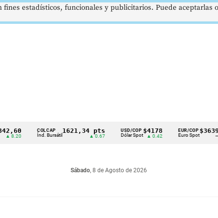
 fines estadísticos, funcionales y publicitarios. Puede aceptarlas
0
1621,34 pts
$4178
$3639
COLCAP
USD/COP
EUR/COP
Índ. Bursátil
Dólar Spot
Euro Spot
20
▲ 0.67
▲ 0.42
—
Sábado
, 8 de Agosto de 2026