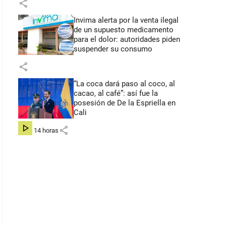
share
Invima alerta por la venta ilegal
de un supuesto medicamento
para el dolor: autoridades piden
suspender su consumo
share
“La coca dará paso al coco, al
cacao, al café”: así fue la
posesión de De la Espriella en
Cali
share
hace 14 horas