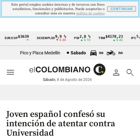
Este portal emplea cookies internas y de terceros con fines
estadísticos, funcionales y publicitarios. Puede aceptarlas o
CONTINUAR
consultar más en nuestra
politica de cookies
$3639
9,9 %
2,8 %
$4178,23
5,8
EUR/COP
DESEMPLEO
PIB
TRM
IPC
Cintillo
—
▼ 0.30
▲ 0.10
▲ 0.42
▼ 0
de
Pico y Placa Medellín
Sabado
no
no
indicadores
económicos
menu
person
search
Colombia
Sábado
, 8 de Agosto de 2026
Joven español confesó su
intención de atentar contra
Universidad