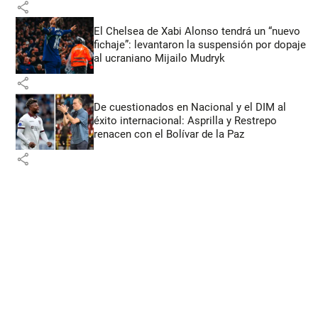
share
El Chelsea de Xabi Alonso tendrá un “nuevo
fichaje”: levantaron la suspensión por dopaje
al ucraniano Mijailo Mudryk
share
De cuestionados en Nacional y el DIM al
éxito internacional: Asprilla y Restrepo
renacen con el Bolívar de la Paz
share