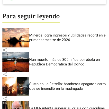
Para seguir leyendo
Mineros logra ingresos y utilidades récord en el
primer semestre de 2026
share
Han muerto más de 300 niños por ébola en
República Democrática del Congo
share
Susto en La Estrella: bomberos apagaron carro
que se incendió en la madrugada
share
La FIFA intenta superar su crisis con disculpas