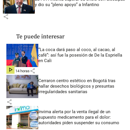
y dio su “pleno apoyo” a Infantino
share
Te puede interesar
“La coca dará paso al coco, al cacao, al
café”: así fue la posesión de De la Espriella
en Cali
share
hace 14 horas
Cerraron centro estético en Bogotá tras
hallar desechos biológicos y presuntas
irregularidades sanitarias
share
Invima alerta por la venta ilegal de un
supuesto medicamento para el dolor:
autoridades piden suspender su consumo