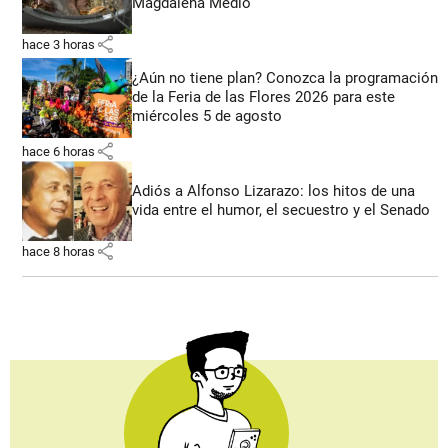
Magdalena Medio
share
hace 3 horas
¿Aún no tiene plan? Conozca la programación
de la Feria de las Flores 2026 para este
miércoles 5 de agosto
share
hace 6 horas
Adiós a Alfonso Lizarazo: los hitos de una
vida entre el humor, el secuestro y el Senado
share
hace 8 horas