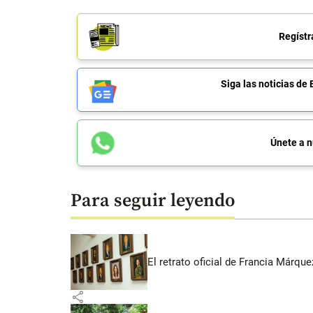
Regístr
Siga las noticias 
Únete a n
Para seguir leyendo
El retrato oficial de Francia Márqu
share