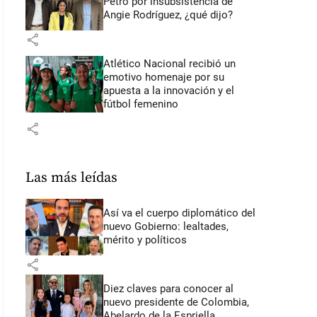
Petro por insubsistencia de
Angie Rodríguez, ¿qué dijo?
share
Atlético Nacional recibió un
emotivo homenaje por su
apuesta a la innovación y el
fútbol femenino
share
Las más leídas
Así va el cuerpo diplomático del
nuevo Gobierno: lealtades,
mérito y políticos
share
Diez claves para conocer al
nuevo presidente de Colombia,
Abelardo de la Espriella