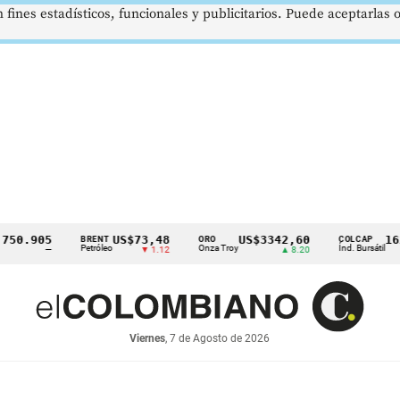
 fines estadísticos, funcionales y publicitarios. Puede aceptarlas
.905
US$73,48
US$3342,60
1621,
BRENT
ORO
COLCAP
Petróleo
Onza Troy
Índ. Bursátil
—
▼ 1.12
▲ 8.20
Viernes
, 7 de Agosto de 2026