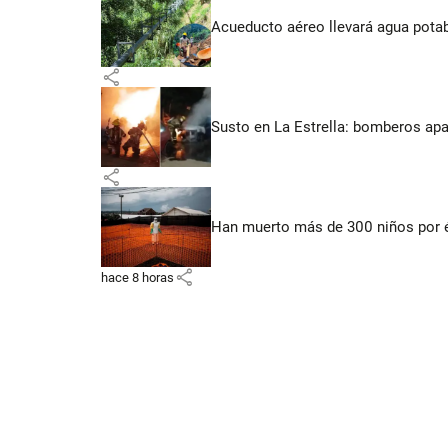
Acueducto aéreo llevará agua potab
share
Susto en La Estrella: bomberos ap
share
Han muerto más de 300 niños por 
share
hace 8 horas