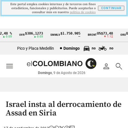
Este portal emplea cookies internas y de terceros con fines
estadísticos, funcionales y publicitarios. Puede aceptarlas o
CONTINUAR
consultar más en nuestra
politica de cookies
48 %
$386,1273
$1.750.905
US$73,48
US$
UVR
SMMLV
BRENT
ORO
Cintillo
 0.05
▲ 0.03
—
▼ 1.12
de
Pico y Placa Medellín
Domingo
no
no
indicadores
económicos
menu
person
search
Colombia
Domingo
, 9 de Agosto de 2026
Israel insta al derrocamiento de
Assad en Siria