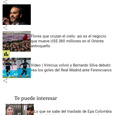
share
share
Flores que cruzan el cielo: así es el negocio
que mueve US$ 380 millones en el Oriente
antioqueño
share
Video | Vinícius volvió y Bernardo Silva debutó:
vea los goles del Real Madrid ante Ferencvaros
share
Te puede interesar
Lo que se sabe del traslado de Epa Colombia