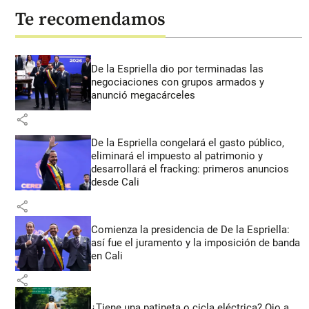
Te recomendamos
De la Espriella dio por terminadas las
negociaciones con grupos armados y
anunció megacárceles
share
De la Espriella congelará el gasto público,
eliminará el impuesto al patrimonio y
desarrollará el fracking: primeros anuncios
desde Cali
share
Comienza la presidencia de De la Espriella:
así fue el juramento y la imposición de banda
en Cali
share
¿Tiene una patineta o cicla eléctrica? Ojo a