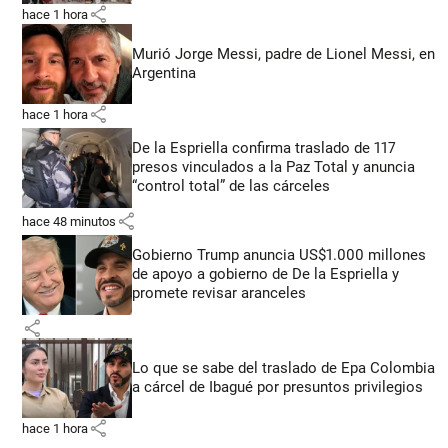
share
hace 1 hora
Murió Jorge Messi, padre de Lionel Messi, en
Argentina
share
hace 1 hora
De la Espriella confirma traslado de 117
presos vinculados a la Paz Total y anuncia
“control total” de las cárceles
share
hace 48 minutos
Gobierno Trump anuncia US$1.000 millones
de apoyo a gobierno de De la Espriella y
promete revisar aranceles
share
Lo que se sabe del traslado de Epa Colombia
a cárcel de Ibagué por presuntos privilegios
share
hace 1 hora