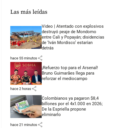
Las más leídas
Video | Atentado con explosivos
destruyó peaje de Mondomo
entre Cali y Popayán; disidencias
de ‘Iván Mordisco’ estarían
detrás
share
hace 55 minutos
¡Refuerzo top para el Arsenal!
Bruno Guimarães llega para
reforzar el mediocampo
share
hace 2 horas
Colombianos ya pagaron $8,4
billones por el 4x1.000 en 2026;
De la Espriella propone
eliminarlo
share
hace 21 minutos