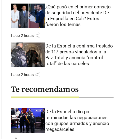
¿Qué pasó en el primer consejo
de seguridad del presidente De
la Espriella en Cali? Estos
fueron los temas
share
hace 2 horas
De la Espriella confirma traslado
de 117 presos vinculados a la
Paz Total y anuncia “control
total” de las cárceles
share
hace 2 horas
Te recomendamos
De la Espriella dio por
terminadas las negociaciones
con grupos armados y anunció
megacárceles