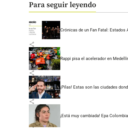
Para seguir leyendo
Crónicas de un Fan Fatal: Estados 
share
Rappi pisa el acelerador en Medel
share
¡Pilas! Estas son las ciudades dond
share
¡Está muy cambiada! Epa Colombia 