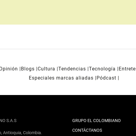
Opinión
Blogs
Cultura
Tendencias
Tecnología
Entret
Especiales marcas aliadas
Pódcast
NO S.A.S
GRUPO EL COLOMBIANO
CONTÁCTANOS
o, Antioquia, Colombia.