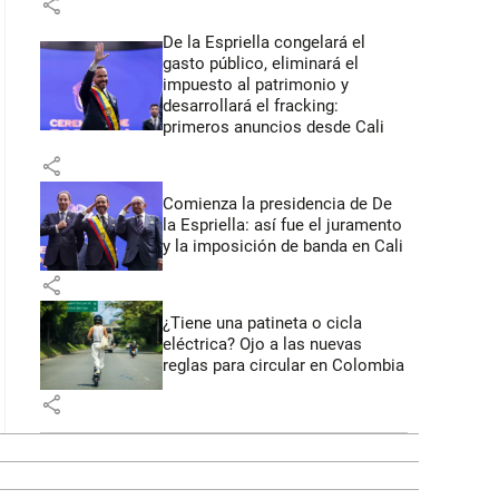
share
De la Espriella congelará el
gasto público, eliminará el
impuesto al patrimonio y
desarrollará el fracking:
primeros anuncios desde Cali
share
Comienza la presidencia de De
la Espriella: así fue el juramento
y la imposición de banda en Cali
share
¿Tiene una patineta o cicla
eléctrica? Ojo a las nuevas
reglas para circular en Colombia
share