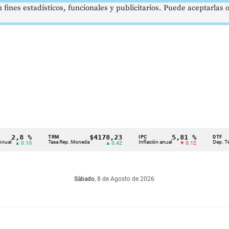
 fines estadísticos, funcionales y publicitarios. Puede aceptarlas
2,8 %
$4178,23
5,81 %
TRM
IPC
DTF
Tasa Rep. Moneda
Inflación anual
Dep. Término 
▲ 0.10
▲ 0.42
▼ 0.12
Sábado
, 8 de Agosto de 2026