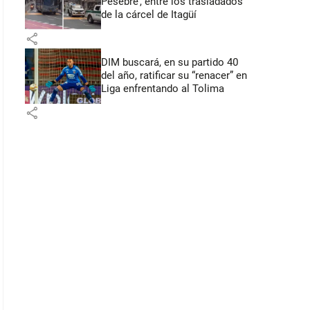
Pesebre’, entre los trasladados
de la cárcel de Itagüí
share
DIM buscará, en su partido 40
del año, ratificar su “renacer” en
Liga enfrentando al Tolima
share