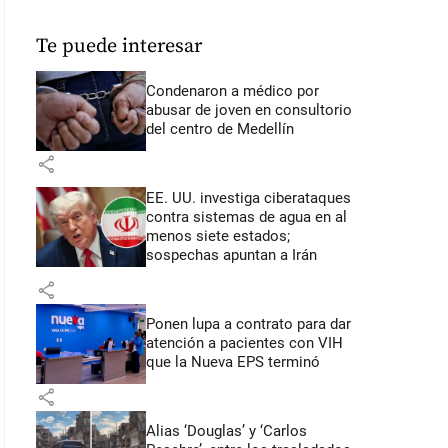
Te puede interesar
Condenaron a médico por
abusar de joven en consultorio
del centro de Medellín
share
EE. UU. investiga ciberataques
contra sistemas de agua en al
menos siete estados;
sospechas apuntan a Irán
share
Ponen lupa a contrato para dar
atención a pacientes con VIH
que la Nueva EPS terminó
share
Alias ‘Douglas’ y ‘Carlos