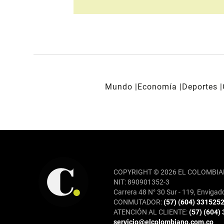
Mundo
Economía
Deportes
REDES SOCIALES
COPYRIGHT © 2026 EL COLOMBIA
NIT: 890901352-3
Carrera 48 N° 30 Sur - 119, Envigad
CONMUTADOR:
(57) (604) 331525
ATENCIÓN AL CLIENTE:
(57) (604)
servicio@elcolombiano.com.co