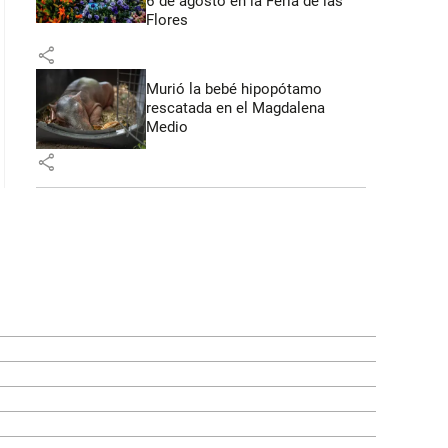
6 de agosto en la Feria de las
Flores
share
Murió la bebé hipopótamo
rescatada en el Magdalena
Medio
share