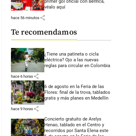
primer gol oficial con Benfica,
véalo aquí
share
hace 56 minutos
Te recomendamos
¿Tiene una patineta o cicla
eléctrica? Ojo a las nuevas
reglas para circular en Colombia
share
hace 6 horas
6 de agosto en la Feria de las
Flores: final de la trova, tablados
gratis y más planes en Medellín
share
hace 9 horas
Concierto gratuito de Arelys
Henao, tablado en el Centro y
recorridos por Santa Elena este