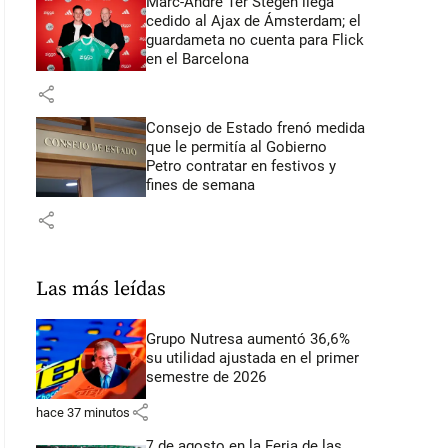
Marc-André Ter Stegen llega
cedido al Ajax de Ámsterdam; el
guardameta no cuenta para Flick
en el Barcelona
share
Consejo de Estado frenó medida
que le permitía al Gobierno
Petro contratar en festivos y
fines de semana
share
Las más leídas
Grupo Nutresa aumentó 36,6%
su utilidad ajustada en el primer
semestre de 2026
share
hace 37 minutos
7 de agosto en la Feria de las