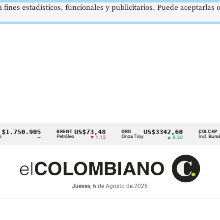
 fines estadísticos, funcionales y publicitarios. Puede aceptarlas
750.905
US$73,48
US$3342,60
162
BRENT
ORO
COLCAP
Petróleo
Onza Troy
Índ. Bursátil
—
▼ 1.12
▲ 8.20
Jueves
, 6 de Agosto de 2026