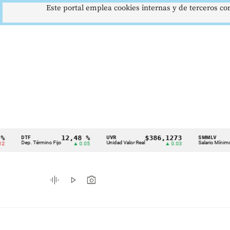
Este portal emplea cookies internas y de terceros con
12,48 %
$386,1273
$1.
DTF
UVR
SMMLV
Cintillo
Dep. Término Fijo
Unidad Valor Real
Salario Mínimo
▲ 0.05
▲ 0.03
de
indicadores
graphic_eq
play_arrow
photo_camera
económicos
Colombia