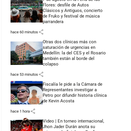
Flores: desfile de Autos
Clásicos y Antiguos, concierto
de Fruko y festival de música
parrandera
share
hace 60 minutos
Otras dos clínicas más con
saturación de urgencias en
Medellín: la del CES y el Rosario
también están al borde del
colapso
share
hace 53 minutos
Fiscalía le pide a la Cámara de
Representantes investigar a
Petro por difundir historia clínica
de Kevin Acosta
share
hace 1 hora
Video | En torneo internacional,
Jhon Jader Durán anota su