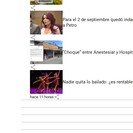
share
Para el 2 de septiembre quedó inda
a Petro
share
“Choque” entre Anestesiar y Hospit
share
Nadie quita lo bailado: ¿es rentable
share
hace 11 horas