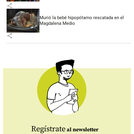
share
Murió la bebé hipopótamo rescatada en el
Magdalena Medio
share
Regístrate
al newsletter