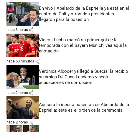
En vivo | Abelardo de la Espriella ya está en el
centro de Cali y otros dos presidentes
llegaron para la posesión
share
hace 3 horas
Video | Lucho marcó su primer gol de la
temporada con el Bayern Múnich; vea aquí la
anotación
share
hace 53 minutos
Verónica Alcocer ya llegó a Suecia: la recibió
su amiga DJ Gunn Lundemo y negó
acusaciones de corrupción
share
hace 2 horas
Así será la inédita posesión de Abelardo de la
Espriella: este es el orden de la ceremonia
share
hace 2 horas