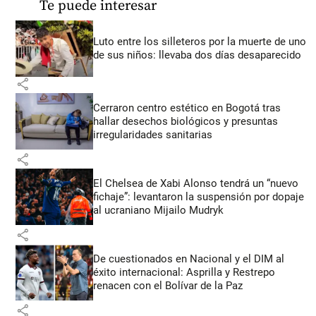
Te puede interesar
Luto entre los silleteros por la muerte de uno
de sus niños: llevaba dos días desaparecido
share
Cerraron centro estético en Bogotá tras
hallar desechos biológicos y presuntas
irregularidades sanitarias
share
El Chelsea de Xabi Alonso tendrá un “nuevo
fichaje”: levantaron la suspensión por dopaje
al ucraniano Mijailo Mudryk
share
De cuestionados en Nacional y el DIM al
éxito internacional: Asprilla y Restrepo
renacen con el Bolívar de la Paz
share