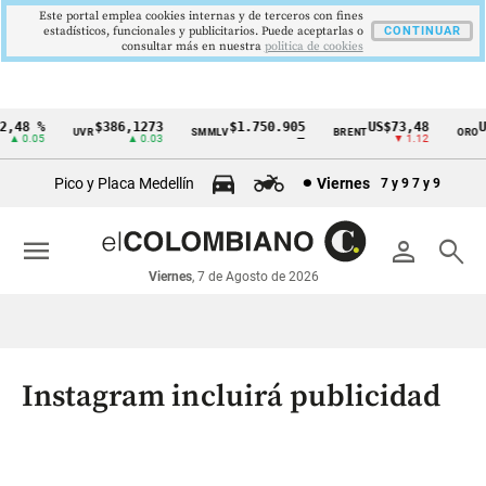
Este portal emplea cookies internas y de terceros con fines
estadísticos, funcionales y publicitarios. Puede aceptarlas o
CONTINUAR
consultar más en nuestra
politica de cookies
48 %
$386,1273
$1.750.905
US$73,48
US$
UVR
SMMLV
BRENT
ORO
Cintillo
 0.05
▲ 0.03
—
▼ 1.12
de
Pico y Placa Medellín
Viernes
7 y 9
7 y 9
indicadores
económicos
menu
person
search
Colombia
Viernes
, 7 de Agosto de 2026
Instagram incluirá publicidad