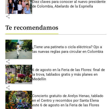
Diez claves para conocer al nuevo presidente
de Colombia, Abelardo de la Espriella
share
Te recomendamos
¿Tiene una patineta o cicla eléctrica? Ojo a
las nuevas reglas para circular en Colombia
share
6 de agosto en la Feria de las Flores: final de
la trova, tablados gratis y más planes en
Medellín
share
Concierto gratuito de Arelys Henao, tablado
en el Centro y recorridos por Santa Elena
este 6 de agosto en la Feria de las Flores