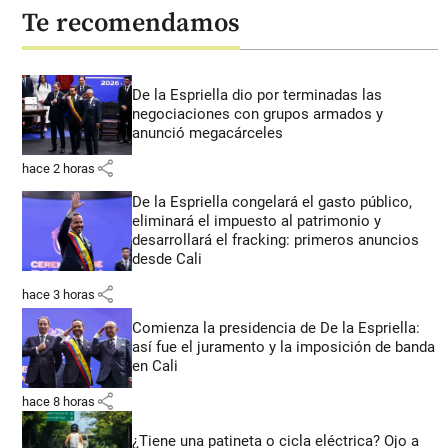
Te recomendamos
De la Espriella dio por terminadas las
negociaciones con grupos armados y
anunció megacárceles
share
hace 2 horas
De la Espriella congelará el gasto público,
eliminará el impuesto al patrimonio y
desarrollará el fracking: primeros anuncios
desde Cali
share
hace 3 horas
Comienza la presidencia de De la Espriella:
así fue el juramento y la imposición de banda
en Cali
share
hace 8 horas
¿Tiene una patineta o cicla eléctrica? Ojo a