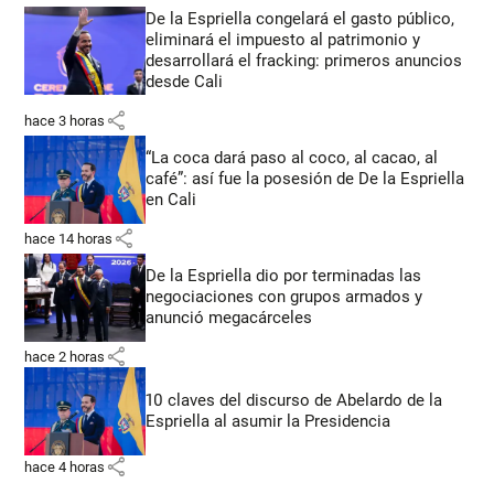
De la Espriella congelará el gasto público,
eliminará el impuesto al patrimonio y
desarrollará el fracking: primeros anuncios
desde Cali
share
hace 3 horas
“La coca dará paso al coco, al cacao, al
café”: así fue la posesión de De la Espriella
en Cali
share
hace 14 horas
De la Espriella dio por terminadas las
negociaciones con grupos armados y
anunció megacárceles
share
hace 2 horas
10 claves del discurso de Abelardo de la
Espriella al asumir la Presidencia
share
hace 4 horas