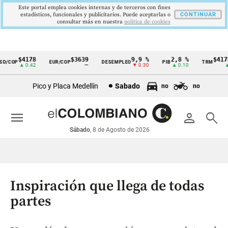
Este portal emplea cookies internas y de terceros con fines
estadísticos, funcionales y publicitarios. Puede aceptarlas o
CONTINUAR
consultar más en nuestra
politica de cookies
$4178
$3639
9,9 %
2,8 %
$4178,
/COP
EUR/COP
DESEMPLEO
PIB
TRM
Cintillo
▲ 0.42
—
▼ 0.30
▲ 0.10
▲ 0
de
Pico y Placa Medellín
Sabado
no
no
indicadores
económicos
menu
person
search
Colombia
Sábado
, 8 de Agosto de 2026
Inspiración que llega de todas
partes