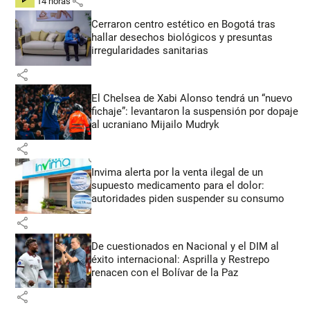
share
hace 14 horas
Cerraron centro estético en Bogotá tras
hallar desechos biológicos y presuntas
irregularidades sanitarias
share
El Chelsea de Xabi Alonso tendrá un “nuevo
fichaje”: levantaron la suspensión por dopaje
al ucraniano Mijailo Mudryk
share
Invima alerta por la venta ilegal de un
supuesto medicamento para el dolor:
autoridades piden suspender su consumo
share
De cuestionados en Nacional y el DIM al
éxito internacional: Asprilla y Restrepo
renacen con el Bolívar de la Paz
share