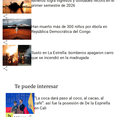
Mineros logra ingresos y utilidades récord en el
primer semestre de 2026
share
Han muerto más de 300 niños por ébola en
República Democrática del Congo
share
Susto en La Estrella: bomberos apagaron carro
que se incendió en la madrugada
share
Te puede interesar
“La coca dará paso al coco, al cacao, al
café”: así fue la posesión de De la Espriella
en Cali