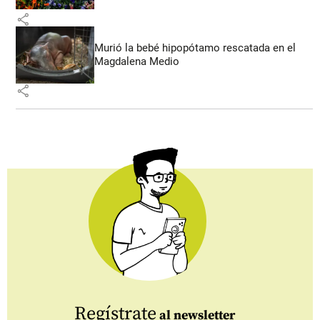
share
Murió la bebé hipopótamo rescatada en el
Magdalena Medio
share
Regístrate
al newsletter