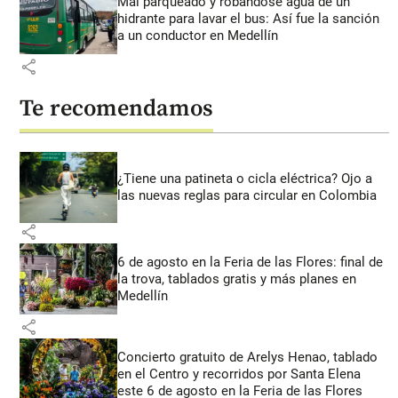
Mal parqueado y robándose agua de un
hidrante para lavar el bus: Así fue la sanción
a un conductor en Medellín
share
Te recomendamos
¿Tiene una patineta o cicla eléctrica? Ojo a
las nuevas reglas para circular en Colombia
share
6 de agosto en la Feria de las Flores: final de
la trova, tablados gratis y más planes en
Medellín
share
Concierto gratuito de Arelys Henao, tablado
en el Centro y recorridos por Santa Elena
este 6 de agosto en la Feria de las Flores