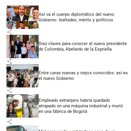
Así va el cuerpo diplomático del nuevo
Gobierno: lealtades, mérito y políticos
share
Diez claves para conocer al nuevo presidente
de Colombia, Abelardo de la Espriella
share
Entre caras nuevas y viejos conocidos: así es
el nuevo Gobierno
share
Empleado extranjero habría quedado
atrapado en una máquina industrial y murió
en una fábrica de Bogotá
share