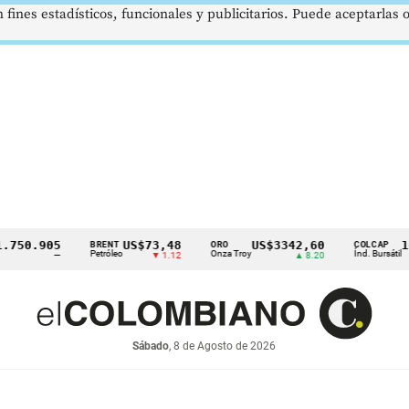
 fines estadísticos, funcionales y publicitarios. Puede aceptarlas
.905
US$73,48
US$3342,60
1621,
BRENT
ORO
COLCAP
Petróleo
Onza Troy
Índ. Bursátil
—
▼ 1.12
▲ 8.20
Sábado
, 8 de Agosto de 2026