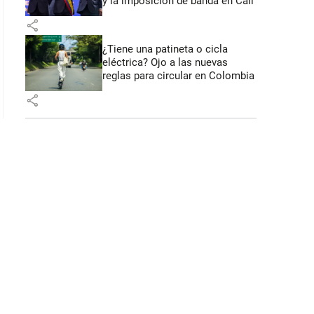
y la imposición de banda en Cali
share
¿Tiene una patineta o cicla
eléctrica? Ojo a las nuevas
reglas para circular en Colombia
share