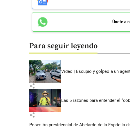
Únete a n
Para seguir leyendo
Video | Escupió y golpeó a un agen
share
Las 5 razones para entender el “dob
share
Posesión presidencial de Abelardo de la Espriella d