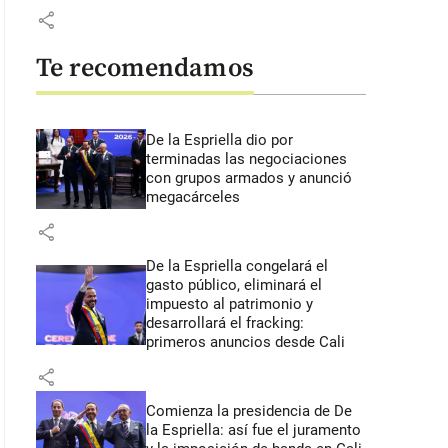
share
Te recomendamos
De la Espriella dio por
terminadas las negociaciones
con grupos armados y anunció
megacárceles
share
De la Espriella congelará el
gasto público, eliminará el
impuesto al patrimonio y
desarrollará el fracking:
primeros anuncios desde Cali
share
Comienza la presidencia de De
la Espriella: así fue el juramento