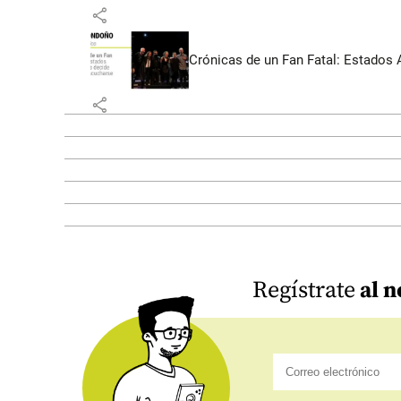
share
Crónicas de un Fan Fatal: Estados 
share
Regístrate
al n