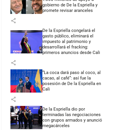
gobierno de De la Espriella y
promete revisar aranceles
share
De la Espriella congelará el
gasto público, eliminará el
impuesto al patrimonio y
desarrollará el fracking:
primeros anuncios desde Cali
share
“La coca dará paso al coco, al
cacao, al café”: así fue la
posesión de De la Espriella en
Cali
share
De la Espriella dio por
terminadas las negociaciones
con grupos armados y anunció
megacárceles