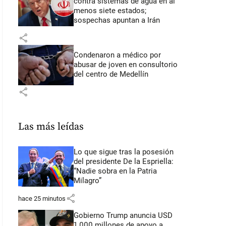
contra sistemas de agua en al
menos siete estados;
sospechas apuntan a Irán
share
Condenaron a médico por
abusar de joven en consultorio
del centro de Medellín
share
Las más leídas
Lo que sigue tras la posesión
del presidente De la Espriella:
“Nadie sobra en la Patria
Milagro”
share
hace 25 minutos
Gobierno Trump anuncia USD
1.000 millones de apoyo a