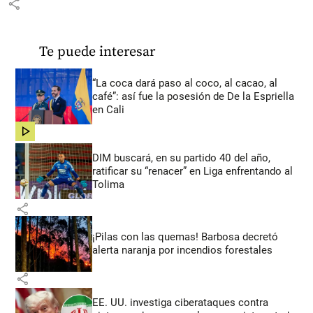
share
Te puede interesar
“La coca dará paso al coco, al cacao, al
café”: así fue la posesión de De la Espriella
en Cali
share
DIM buscará, en su partido 40 del año,
ratificar su “renacer” en Liga enfrentando al
Tolima
share
¡Pilas con las quemas! Barbosa decretó
alerta naranja por incendios forestales
share
EE. UU. investiga ciberataques contra