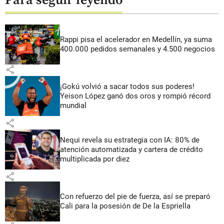
Para seguir leyendo
Rappi pisa el acelerador en Medellín, ya suma
400.000 pedidos semanales y 4.500 negocios
share
¡Gokú volvió a sacar todos sus poderes!
Yeison López ganó dos oros y rompió récord
mundial
share
Nequi revela su estrategia con IA: 80% de
atención automatizada y cartera de crédito
multiplicada por diez
share
Con refuerzo del pie de fuerza, así se preparó
Cali para la posesión de De la Espriella