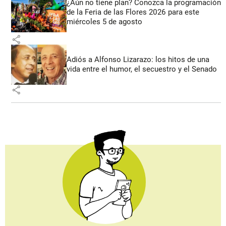
¿Aún no tiene plan? Conozca la programación
de la Feria de las Flores 2026 para este
miércoles 5 de agosto
share
Adiós a Alfonso Lizarazo: los hitos de una
vida entre el humor, el secuestro y el Senado
share