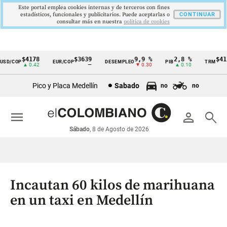
Este portal emplea cookies internas y de terceros con fines
estadísticos, funcionales y publicitarios. Puede aceptarlas o
CONTINUAR
consultar más en nuestra
politica de cookies
$4178
$3639
9,9 %
2,8 %
$4178
D/COP
EUR/COP
DESEMPLEO
PIB
TRM
Cintillo
▲ 0.42
—
▼ 0.30
▲ 0.10
▲ 
de
Pico y Placa Medellín
Sabado
no
no
indicadores
económicos
menu
person
search
Colombia
Sábado
, 8 de Agosto de 2026
Incautan 60 kilos de marihuana
en un taxi en Medellín