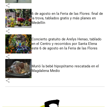
share
6 de agosto en la Feria de las Flores: final de
la trova, tablados gratis y más planes en
Medellín
share
Concierto gratuito de Arelys Henao, tablado
en el Centro y recorridos por Santa Elena
este 6 de agosto en la Feria de las Flores
share
Murió la bebé hipopótamo rescatada en el
Magdalena Medio
share