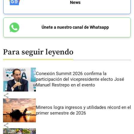
News
Únete a nuestro canal de Whatsapp
Para seguir leyendo
Conexión Summit 2026 confirma la
participación del vicepresidente electo José
Manuel Restrepo en el evento
share
Mineros logra ingresos y utilidades récord en el
primer semestre de 2026
share