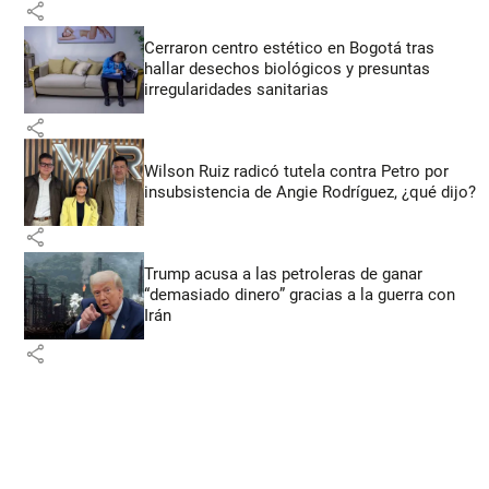
share
Cerraron centro estético en Bogotá tras
hallar desechos biológicos y presuntas
irregularidades sanitarias
share
Wilson Ruiz radicó tutela contra Petro por
insubsistencia de Angie Rodríguez, ¿qué dijo?
share
Trump acusa a las petroleras de ganar
“demasiado dinero” gracias a la guerra con
Irán
share