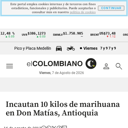
Este portal emplea cookies internas y de terceros con fines
estadísticos, funcionales y publicitarios. Puede aceptarlas o
CONTINUAR
consultar más en nuestra
politica de cookies
2,48 %
$386,1273
$1.750.905
US$73,48
U
UVR
SMMLV
BRENT
ORO
Cintillo
▲ 0.05
▲ 0.03
—
▼ 1.12
de
Pico y Placa Medellín
Viernes
7 y 9
7 y 9
indicadores
económicos
menu
person
search
Colombia
Viernes
, 7 de Agosto de 2026
Incautan 10 kilos de marihuana
en Don Matías, Antioquia