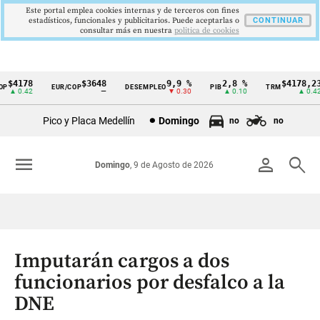
Este portal emplea cookies internas y de terceros con fines
estadísticos, funcionales y publicitarios. Puede aceptarlas o
CONTINUAR
consultar más en nuestra
politica de cookies
$4178
$3648
9,9 %
2,8 %
$4178,23
EUR/COP
DESEMPLEO
PIB
TRM
Cintillo
▲ 0.42
—
▼ 0.30
▲ 0.10
▲ 0.42
de
Pico y Placa Medellín
Domingo
no
no
indicadores
económicos
menu
person
search
Domingo
, 9 de Agosto de 2026
Colombia
Imputarán cargos a dos
funcionarios por desfalco a la
DNE