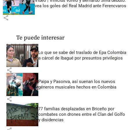
Video | Vinícius volvió y Bernardo Silva debutó:
vea los goles del Real Madrid ante Ferencvaros
share
Te puede interesar
Lo que se sabe del traslado de Epa Colombia
a cárcel de Ibagué por presuntos privilegios
share
Paipa y Pasonva, así suenan los nuevos
géneros musicales hechos en Colombia
share
77 familias desplazadas en Briceño por
combates con drones entre el Clan del Golfo
y disidencias