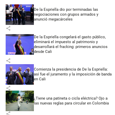
De la Espriella dio por terminadas las
negociaciones con grupos armados y
anunció megacárceles
share
De la Espriella congelará el gasto público,
eliminará el impuesto al patrimonio y
desarrollará el fracking: primeros anuncios
desde Cali
share
Comienza la presidencia de De la Espriella:
así fue el juramento y la imposición de banda
en Cali
share
¿Tiene una patineta o cicla eléctrica? Ojo a
las nuevas reglas para circular en Colombia
share