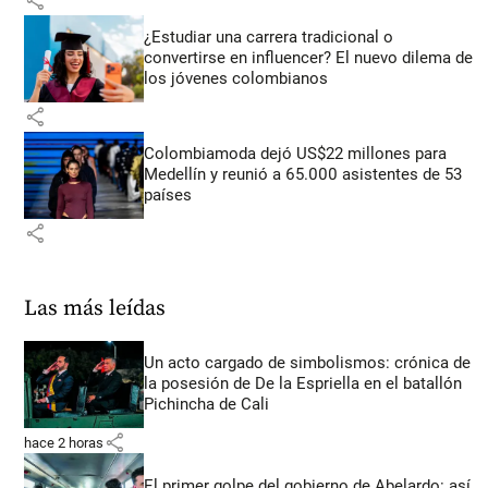
share
¿Estudiar una carrera tradicional o
convertirse en influencer? El nuevo dilema de
los jóvenes colombianos
share
Colombiamoda dejó US$22 millones para
Medellín y reunió a 65.000 asistentes de 53
países
share
Las más leídas
Un acto cargado de simbolismos: crónica de
la posesión de De la Espriella en el batallón
Pichincha de Cali
share
hace 2 horas
El primer golpe del gobierno de Abelardo: así