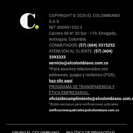
COPYRIGHT © 2026 EL COLOMBIANO
S.A.S
NIT: 890901352-3
Carrera 48 N° 30 Sur - 119, Envigado,
Antioquia, Colombia.
CONMUTADOR:
(57) (604) 3315252
ATENCIÓN AL CLIENTE:
(57) (604)
3393333
servicio@elcolombiano.com.co
*Para asuntos relacionados con
peticiones, quejas y reclamos (PQR),
haz clic aquí
PROGRAMA DE TRANSPARENCIA Y
ÉTICA EMPRESARIAL:
oficialdecumplimiento@elcolombiano.com.
*Buzón exclusivo para notificaciones judiciales:
notificacionesjudiciales@elcolombiano.com.co
GRUPO EL COLOMBIANO
POLÍTICA DE PRIVACIDAD