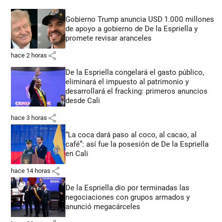
Gobierno Trump anuncia USD 1.000 millones
de apoyo a gobierno de De la Espriella y
promete revisar aranceles
share
hace 2 horas
De la Espriella congelará el gasto público,
eliminará el impuesto al patrimonio y
desarrollará el fracking: primeros anuncios
desde Cali
share
hace 3 horas
“La coca dará paso al coco, al cacao, al
café”: así fue la posesión de De la Espriella
en Cali
share
hace 14 horas
De la Espriella dio por terminadas las
negociaciones con grupos armados y
anunció megacárceles