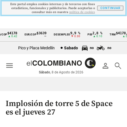
Este portal emplea cookies internas y de terceros con fines
estadísticos, funcionales y publicitarios. Puede aceptarlas o
CONTINUAR
consultar más en nuestra
politica de cookies
$4178
$3639
9,9 %
2,8 %
$4178,2
OP
EUR/COP
DESEMPLEO
PIB
TRM
Cintillo
▲ 0.42
—
▼ 0.30
▲ 0.10
▲ 0.4
de
Pico y Placa Medellín
Sabado
no
no
indicadores
económicos
menu
person
search
Colombia
Sábado
, 8 de Agosto de 2026
Implosión de torre 5 de Space
es el jueves 27