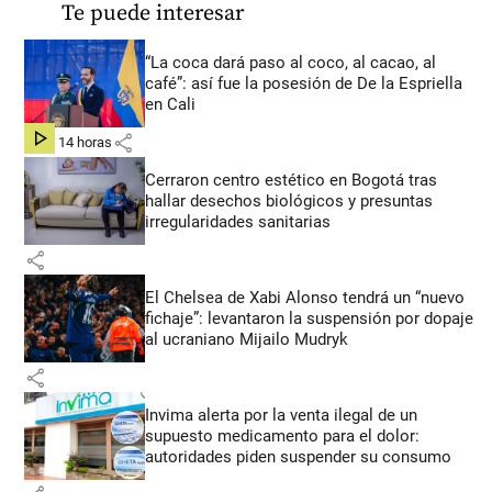
Te puede interesar
“La coca dará paso al coco, al cacao, al
café”: así fue la posesión de De la Espriella
en Cali
share
hace 14 horas
Cerraron centro estético en Bogotá tras
hallar desechos biológicos y presuntas
irregularidades sanitarias
share
El Chelsea de Xabi Alonso tendrá un “nuevo
fichaje”: levantaron la suspensión por dopaje
al ucraniano Mijailo Mudryk
share
Invima alerta por la venta ilegal de un
supuesto medicamento para el dolor:
autoridades piden suspender su consumo