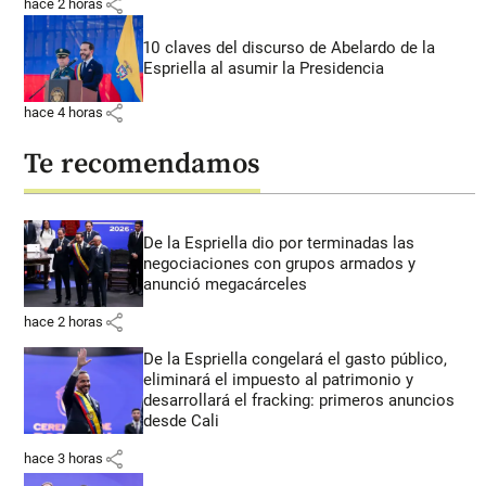
share
hace 2 horas
10 claves del discurso de Abelardo de la
Espriella al asumir la Presidencia
share
hace 4 horas
Te recomendamos
De la Espriella dio por terminadas las
negociaciones con grupos armados y
anunció megacárceles
share
hace 2 horas
De la Espriella congelará el gasto público,
eliminará el impuesto al patrimonio y
desarrollará el fracking: primeros anuncios
desde Cali
share
hace 3 horas