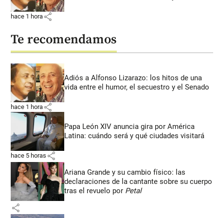
share
hace 1 hora
Te recomendamos
Adiós a Alfonso Lizarazo: los hitos de una
vida entre el humor, el secuestro y el Senado
share
hace 1 hora
Papa León XIV anuncia gira por América
Latina: cuándo será y qué ciudades visitará
share
hace 5 horas
Ariana Grande y su cambio físico: las
declaraciones de la cantante sobre su cuerpo
tras el revuelo por
Petal
share