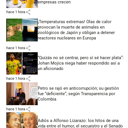
empresas crecen
share
hace 1 hora
¡Temperaturas extremas! Olas de calor
provocan la muerte de animales en
zoológicos de Japón y obligan a detener
reactores nucleares en Europa
share
hace 1 hora
“Quizás no sé centrar, pero sí sé hacer plata”:
Johan Mojica niega haber respondido así a
un aficionado
share
hace 1 hora
Petro se rajó en anticorrupción; su gestión
fue “deficiente”, según Transparencia por
Colombia
share
hace 1 hora
Adiós a Alfonso Lizarazo: los hitos de una
vida entre el humor, el secuestro y el Senado