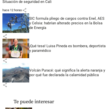
Situación de seguridad en Cali
share
hace 12 horas
SIC formula pliego de cargos contra Enel, AES
y Celsia: habrían alterado precios en la Bolsa
de Energía
share
¡Qué tesa! Luisa Pineda es bombera, deportista
y paramédico
share
Volcán Puracé: qué significa la alerta naranja y
por qué fue declarada la calamidad pública
share
Te puede interesar