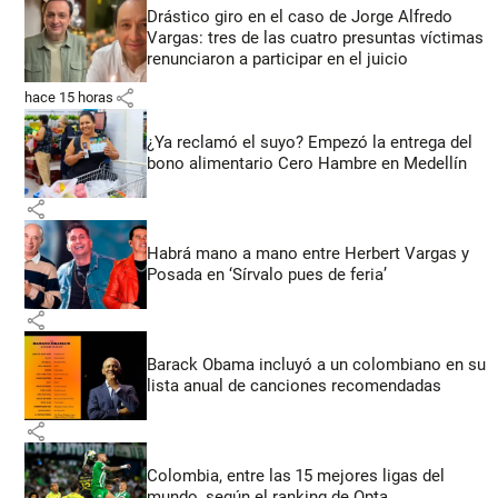
Drástico giro en el caso de Jorge Alfredo
Vargas: tres de las cuatro presuntas víctimas
renunciaron a participar en el juicio
share
hace 15 horas
¿Ya reclamó el suyo? Empezó la entrega del
bono alimentario Cero Hambre en Medellín
share
Habrá mano a mano entre Herbert Vargas y
Posada en ‘Sírvalo pues de feria’
share
Barack Obama incluyó a un colombiano en su
lista anual de canciones recomendadas
share
Colombia, entre las 15 mejores ligas del
mundo, según el ranking de Opta