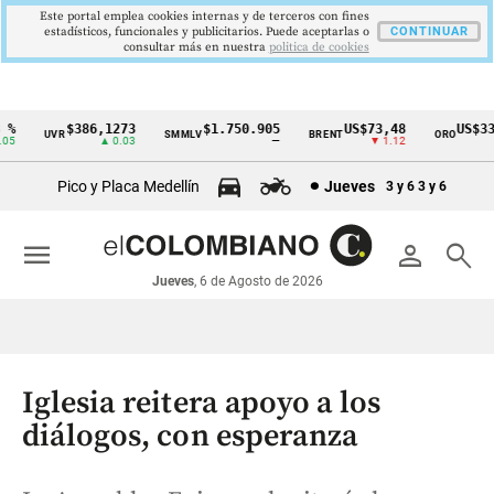
Este portal emplea cookies internas y de terceros con fines
estadísticos, funcionales y publicitarios. Puede aceptarlas o
CONTINUAR
consultar más en nuestra
politica de cookies
$386,1273
$1.750.905
US$73,48
US$3342
UVR
SMMLV
BRENT
ORO
Cintillo
▲ 0.03
—
▼ 1.12
▲ 
de
Pico y Placa Medellín
Jueves
3 y 6
3 y 6
indicadores
económicos
menu
person
search
Colombia
Jueves
, 6 de Agosto de 2026
Iglesia reitera apoyo a los
diálogos, con esperanza