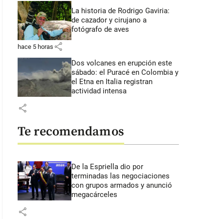
La historia de Rodrigo Gaviria:
de cazador y cirujano a
fotógrafo de aves
share
hace 5 horas
Dos volcanes en erupción este
sábado: el Puracé en Colombia y
el Etna en Italia registran
actividad intensa
share
Te recomendamos
De la Espriella dio por
terminadas las negociaciones
con grupos armados y anunció
megacárceles
share