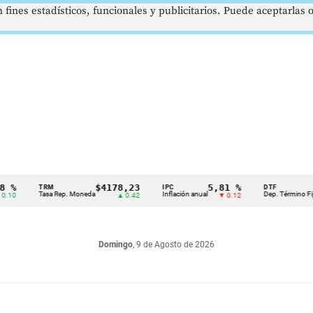
 fines estadísticos, funcionales y publicitarios. Puede aceptarlas
$4178,23
5,81 %
12,
TRM
IPC
DTF
Tasa Rep. Moneda
Inflación anual
Dep. Término Fijo
▲ 0.42
▼ 0.12
▲
Domingo
, 9 de Agosto de 2026