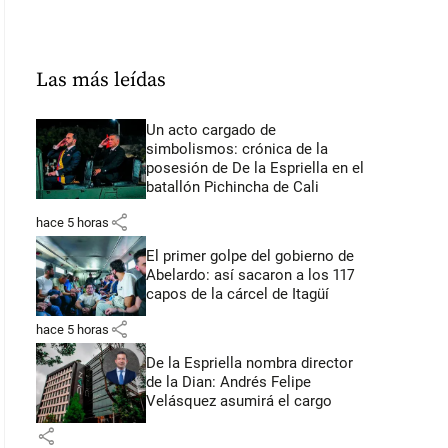
Las más leídas
Un acto cargado de
simbolismos: crónica de la
posesión de De la Espriella en el
batallón Pichincha de Cali
share
hace 5 horas
El primer golpe del gobierno de
Abelardo: así sacaron a los 117
capos de la cárcel de Itagüí
share
hace 5 horas
De la Espriella nombra director
de la Dian: Andrés Felipe
Velásquez asumirá el cargo
share