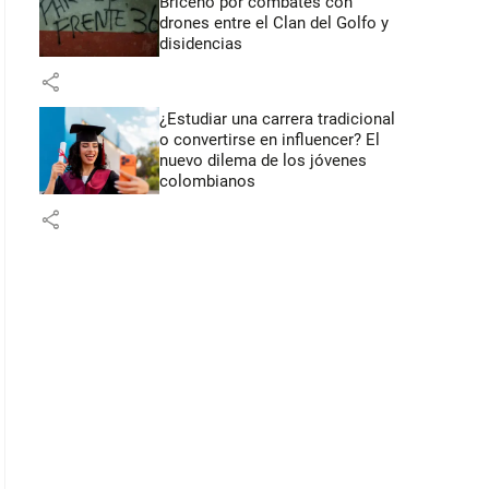
Briceño por combates con
drones entre el Clan del Golfo y
disidencias
share
¿Estudiar una carrera tradicional
o convertirse en influencer? El
nuevo dilema de los jóvenes
colombianos
share