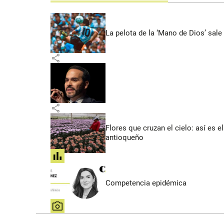
La pelota de la ‘Mano de Dios’ sale
share
share
Flores que cruzan el cielo: así es
antioqueño
share
Competencia epidémica
share