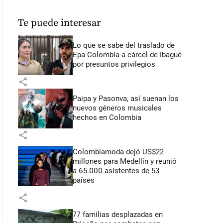
Te puede interesar
Lo que se sabe del traslado de
Epa Colombia a cárcel de Ibagué
por presuntos privilegios
share
Paipa y Pasonva, así suenan los
nuevos géneros musicales
hechos en Colombia
share
Colombiamoda dejó US$22
millones para Medellín y reunió
a 65.000 asistentes de 53
países
share
77 familias desplazadas en