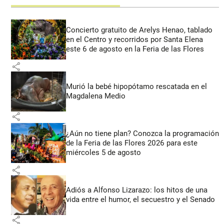
Concierto gratuito de Arelys Henao, tablado
en el Centro y recorridos por Santa Elena
este 6 de agosto en la Feria de las Flores
share
Murió la bebé hipopótamo rescatada en el
Magdalena Medio
share
¿Aún no tiene plan? Conozca la programación
de la Feria de las Flores 2026 para este
miércoles 5 de agosto
share
Adiós a Alfonso Lizarazo: los hitos de una
vida entre el humor, el secuestro y el Senado
share