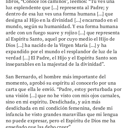
libros, “Conoce los caminos”, leemos: “Tú ves una
luz esplendente que […] representa al Padre; y
dentro de esa luz ves una forma humana […] que
designa al Hijo en la divinidad […] encarnado en el
mundo, según su humanidad. Y esa forma humana
arde con un fuego suave y rojizo […] que representa
al Espíritu Santo, aquel por cuyo medio el Hijo de
Dios […] ha nacido de la Virgen María […] y ha
expandido por el mundo el resplandor de luz de la
verdad [...] El Padre, el Hijo y el Espíritu Santo son
inseparables en la majestad de la divinidad”.
San Bernardo, el hombre más importante del
momento, aprobó su espíritu al conocerlo por una
carta que ella le envió. “Padre, estoy perturbada por
una visión […] que no he visto con mis ojos carnales,
sino en mi espíritu. Desdichada, y aún más
desdichada en mi condición femenina, desde mi
infancia he visto grandes maravillas que mi lengua
no puede expresar, pero el Espíritu de Dios me ha
enseñado que las debo creer”.