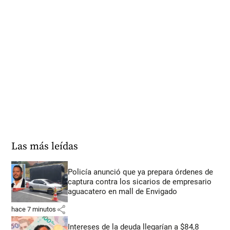
Las más leídas
Policía anunció que ya prepara órdenes de
captura contra los sicarios de empresario
aguacatero en mall de Envigado
share
hace 7 minutos
Intereses de la deuda llegarían a $84,8