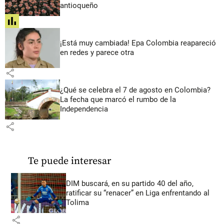
antioqueño
share
¡Está muy cambiada! Epa Colombia reapareció
en redes y parece otra
share
¿Qué se celebra el 7 de agosto en Colombia?
La fecha que marcó el rumbo de la
Independencia
share
Te puede interesar
DIM buscará, en su partido 40 del año,
ratificar su “renacer” en Liga enfrentando al
Tolima
share