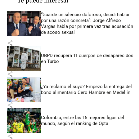
Te puede interesar
“Guardé un silencio doloroso; decidí hablar
por una razón concreta”: Jorge Alfredo
Vargas habla por primera vez tras acusación
de acoso sexual
share
UBPD recupera 11 cuerpos de desaparecidos
en Turbo
share
¿Ya reclamó el suyo? Empezó la entrega del
bono alimentario Cero Hambre en Medellín
share
Colombia, entre las 15 mejores ligas del
mundo, según el ranking de Opta
share