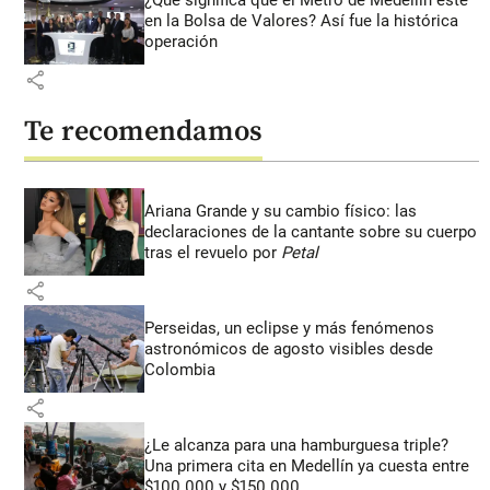
en la Bolsa de Valores? Así fue la histórica
operación
share
Te recomendamos
Ariana Grande y su cambio físico: las
declaraciones de la cantante sobre su cuerpo
tras el revuelo por
Petal
share
Perseidas, un eclipse y más fenómenos
astronómicos de agosto visibles desde
Colombia
share
¿Le alcanza para una hamburguesa triple?
Una primera cita en Medellín ya cuesta entre
$100.000 y $150.000