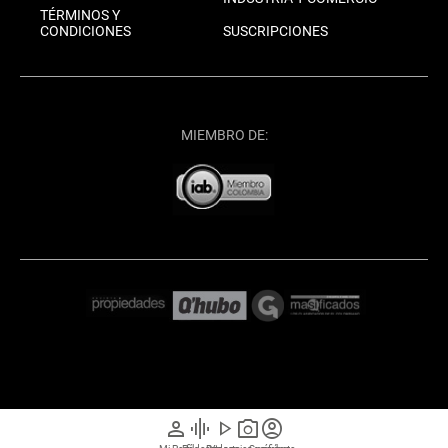
TÉRMINOS Y
CONDICIONES
SUSCRIPCIONES
MIEMBRO DE:
person
graphic_eq
play_arrow
photo_camera
account_circle