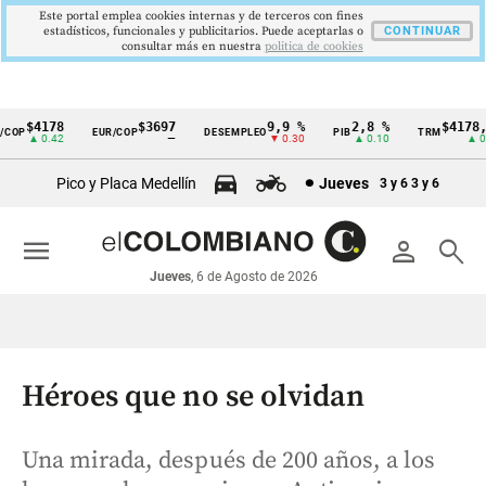
Este portal emplea cookies internas y de terceros con fines
estadísticos, funcionales y publicitarios. Puede aceptarlas o
CONTINUAR
consultar más en nuestra
politica de cookies
$4178
$3697
9,9 %
2,8 %
$4178,2
OP
EUR/COP
DESEMPLEO
PIB
TRM
Cintillo
▲ 0.42
—
▼ 0.30
▲ 0.10
▲ 0.4
de
Pico y Placa Medellín
Jueves
3 y 6
3 y 6
indicadores
económicos
menu
person
search
Colombia
Jueves
, 6 de Agosto de 2026
Héroes que no se olvidan
Una mirada, después de 200 años, a los