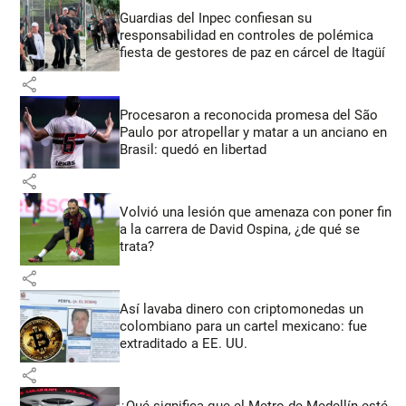
Guardias del Inpec confiesan su
responsabilidad en controles de polémica
fiesta de gestores de paz en cárcel de Itagüí
share
Procesaron a reconocida promesa del São
Paulo por atropellar y matar a un anciano en
Brasil: quedó en libertad
share
Volvió una lesión que amenaza con poner fin
a la carrera de David Ospina, ¿de qué se
trata?
share
Así lavaba dinero con criptomonedas
un
colombiano para un cartel mexicano: fue
extraditado a EE. UU.
share
¿Qué significa que el Metro de Medellín esté