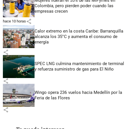
Mujeres lideran el 55% de las MiPymes en
Colombia, pero pierden poder cuando las
empresas crecen
share
hace 10 horas
Calor extremo en la costa Caribe: Barranquilla
alcanza los 35°C y aumenta el consumo de
energía
share
SPEC LNG culmina mantenimiento de terminal
y refuerza suministro de gas para El Niño
share
Wingo opera 236 vuelos hacia Medellín por la
Feria de las Flores
share