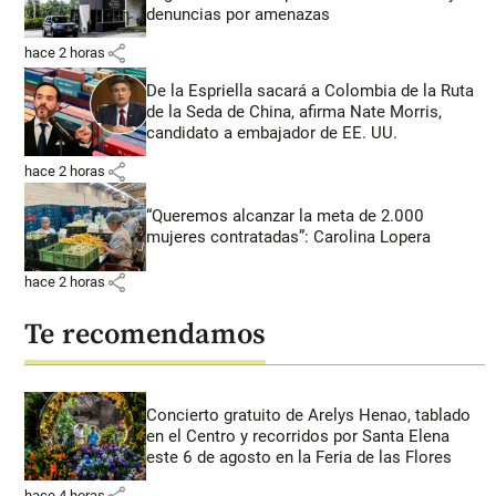
denuncias por amenazas
share
hace 2 horas
De la Espriella sacará a Colombia de la Ruta
de la Seda de China, afirma Nate Morris,
candidato a embajador de EE. UU.
share
hace 2 horas
“Queremos alcanzar la meta de 2.000
mujeres contratadas”: Carolina Lopera
share
hace 2 horas
Te recomendamos
Concierto gratuito de Arelys Henao, tablado
en el Centro y recorridos por Santa Elena
este 6 de agosto en la Feria de las Flores
share
hace 4 horas