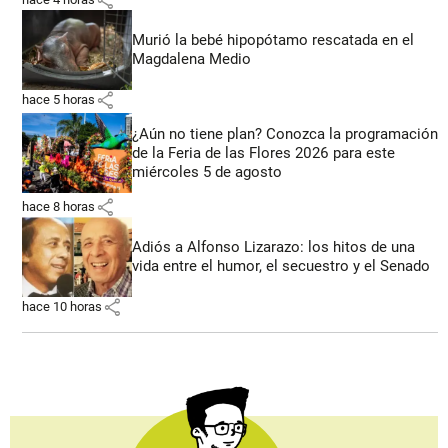
Murió la bebé hipopótamo rescatada en el
Magdalena Medio
share
hace 5 horas
¿Aún no tiene plan? Conozca la programación
de la Feria de las Flores 2026 para este
miércoles 5 de agosto
share
hace 8 horas
Adiós a Alfonso Lizarazo: los hitos de una
vida entre el humor, el secuestro y el Senado
share
hace 10 horas