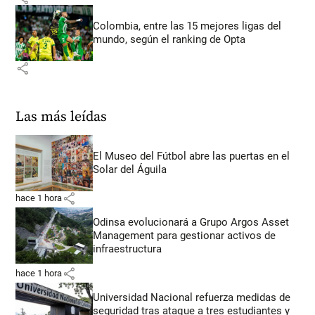
Colombia, entre las 15 mejores ligas del
mundo, según el ranking de Opta
share
Las más leídas
El Museo del Fútbol abre las puertas en el
Solar del Águila
share
hace 1 hora
Odinsa evolucionará a Grupo Argos Asset
Management para gestionar activos de
infraestructura
share
hace 1 hora
Universidad Nacional refuerza medidas de
seguridad tras ataque a tres estudiantes y