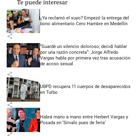
Te puede interesar
¿Ya reclamó el suyo? Empezó la entrega del
bono alimentario Cero Hambre en Medellín
share
“Guardé un silencio doloroso; decidí hablar
por una razón concreta”: Jorge Alfredo
Vargas habla por primera vez tras acusación
de acoso sexual
share
UBPD recupera 11 cuerpos de desaparecidos
en Turbo
share
Habrá mano a mano entre Herbert Vargas y
Posada en ‘Sírvalo pues de feria’
share