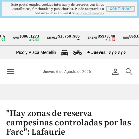
Este portal emplea cookies internas y de terceros con fines
estadísticos, funcionales y publicitarios. Puede aceptarlas o
CONTINUAR
consultar más en nuestra
politica de cookies
%
$386,1273
$1.750.905
US$73,48
US$334
UVR
SMMLV
BRENT
ORO
Cintillo
05
▲ 0.03
—
▼ 1.12
de
Pico y Placa Medellín
Jueves
3 y 6
3 y 6
indicadores
económicos
menu
person
search
Jueves
, 6 de Agosto de 2026
Colombia
"Hay zonas de reserva
campesinas controladas por las
Farc": Lafaurie