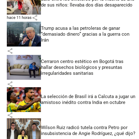
de sus niños: llevaba dos días desaparecido
share
hace 11 horas
Trump acusa a las petroleras de ganar
“demasiado dinero” gracias a la guerra con
Irán
share
Cerraron centro estético en Bogotá tras
hallar desechos biológicos y presuntas
irregularidades sanitarias
share
La selección de Brasil irá a Calcuta a jugar un
amistoso inédito contra India en octubre
share
Wilson Ruiz radicó tutela contra Petro por
insubsistencia de Angie Rodríguez, ¿qué dijo?