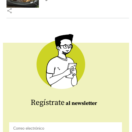
share
Regístrate
al newsletter