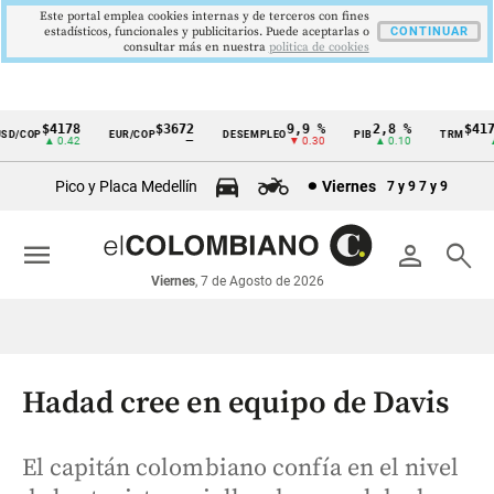
Este portal emplea cookies internas y de terceros con fines
estadísticos, funcionales y publicitarios. Puede aceptarlas o
CONTINUAR
consultar más en nuestra
politica de cookies
$4178
$3672
9,9 %
2,8 %
$4178,
/COP
EUR/COP
DESEMPLEO
PIB
TRM
Cintillo
▲ 0.42
—
▼ 0.30
▲ 0.10
▲ 0
de
Pico y Placa Medellín
Viernes
7 y 9
7 y 9
indicadores
económicos
menu
person
search
Colombia
Viernes
, 7 de Agosto de 2026
Hadad cree en equipo de Davis
El capitán colombiano confía en el nivel