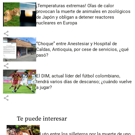
¡Temperaturas extremas! Olas de calor
provocan la muerte de animales en zoológicos
de Japón y obligan a detener reactores
nucleares en Europa
share
“Choque” entre Anestesiar y Hospital de
Caldas, Antioquia, por cese de servicios, ¿qué
pasó?
share
El DIM, actual líder del fútbol colombiano,
tendrá varios días de descanso; ¿cuándo vuelve
a jugar?
share
Te puede interesar
Luto entre los silleteros por la muerte de uno