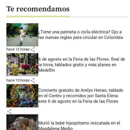
Te recomendamos
¿Tiene una patineta o cicla eléctrica? Ojo a
las nuevas reglas para circular en Colombia
share
hace 12 horas
6 de agosto en la Feria de las Flores: final de
la trova, tablados gratis y más planes en
Medellín
share
hace 15 horas
Concierto gratuito de Arelys Henao, tablado
en el Centro y recorridos por Santa Elena
este 6 de agosto en la Feria de las Flores
share
Murió la bebé hipopótamo rescatada en el
Magdalena Medio