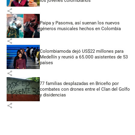
los jóvenes colombianos
share
Paipa y Pasonva, así suenan los nuevos
géneros musicales hechos en Colombia
share
Colombiamoda dejó US$22 millones para
Medellín y reunió a 65.000 asistentes de 53
países
share
77 familias desplazadas en Briceño por
combates con drones entre el Clan del Golfo
y disidencias
share