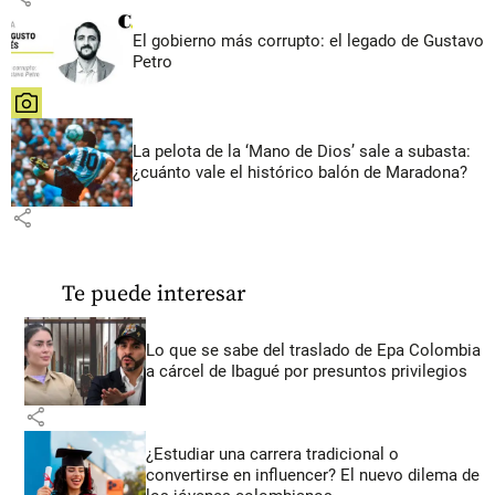
El gobierno más corrupto: el legado de Gustavo
Petro
share
La pelota de la ‘Mano de Dios’ sale a subasta:
¿cuánto vale el histórico balón de Maradona?
share
Te puede interesar
Lo que se sabe del traslado de Epa Colombia
a cárcel de Ibagué por presuntos privilegios
share
¿Estudiar una carrera tradicional o
convertirse en influencer? El nuevo dilema de