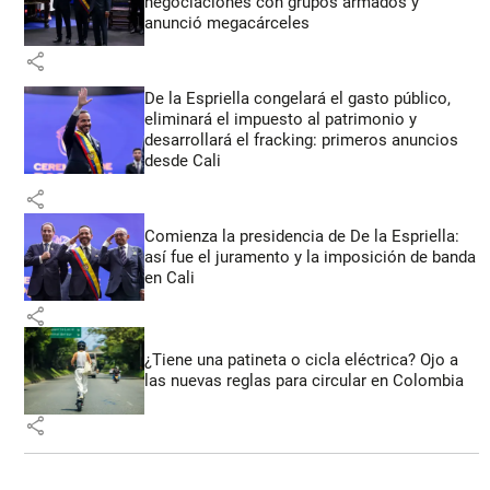
negociaciones con grupos armados y
anunció megacárceles
share
De la Espriella congelará el gasto público,
eliminará el impuesto al patrimonio y
desarrollará el fracking: primeros anuncios
desde Cali
share
Comienza la presidencia de De la Espriella:
así fue el juramento y la imposición de banda
en Cali
share
¿Tiene una patineta o cicla eléctrica? Ojo a
las nuevas reglas para circular en Colombia
share