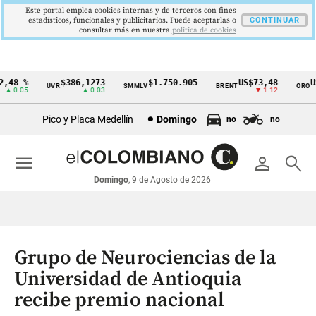
Este portal emplea cookies internas y de terceros con fines
estadísticos, funcionales y publicitarios. Puede aceptarlas o
CONTINUAR
consultar más en nuestra
politica de cookies
48 %
$386,1273
$1.750.905
US$73,48
US$
UVR
SMMLV
BRENT
ORO
Cintillo
 0.05
▲ 0.03
—
▼ 1.12
de
Pico y Placa Medellín
Domingo
no
no
indicadores
económicos
menu
person
search
Colombia
Domingo
, 9 de Agosto de 2026
Grupo de Neurociencias de la
Universidad de Antioquia
recibe premio nacional