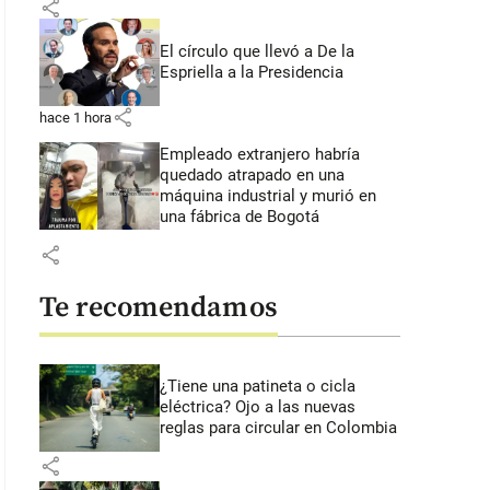
share
El círculo que llevó a De la
Espriella a la Presidencia
share
hace 1 hora
Empleado extranjero habría
quedado atrapado en una
máquina industrial y murió en
una fábrica de Bogotá
share
Te recomendamos
¿Tiene una patineta o cicla
eléctrica? Ojo a las nuevas
reglas para circular en Colombia
share