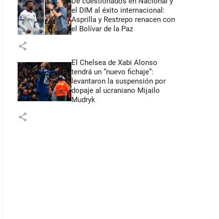
De cuestionados en Nacional y
el DIM al éxito internacional:
Asprilla y Restrepo renacen con
el Bolívar de la Paz
share
El Chelsea de Xabi Alonso
tendrá un “nuevo fichaje”:
levantaron la suspensión por
dopaje al ucraniano Mijailo
Mudryk
share