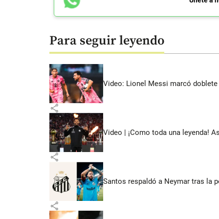
Únete a n
Para seguir leyendo
Video: Lionel Messi marcó doblete 
share
Video | ¡Como toda una leyenda! As
share
Santos respaldó a Neymar tras la p
share