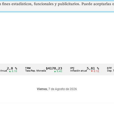
 fines estadísticos, funcionales y publicitarios. Puede aceptarlas
,8 %
$4178,23
5,81 %
TRM
IPC
DTF
Tasa Rep. Moneda
Inflación anual
Dep. Término 
▲ 0.10
▲ 0.42
▼ 0.12
Viernes
, 7 de Agosto de 2026