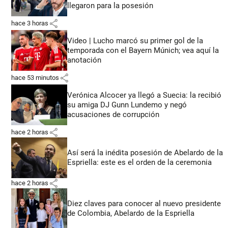
llegaron para la posesión
share
hace 3 horas
Video | Lucho marcó su primer gol de la
temporada con el Bayern Múnich; vea aquí la
anotación
share
hace 53 minutos
Verónica Alcocer ya llegó a Suecia: la recibió
su amiga DJ Gunn Lundemo y negó
acusaciones de corrupción
share
hace 2 horas
Así será la inédita posesión de Abelardo de la
Espriella: este es el orden de la ceremonia
share
hace 2 horas
Diez claves para conocer al nuevo presidente
de Colombia, Abelardo de la Espriella