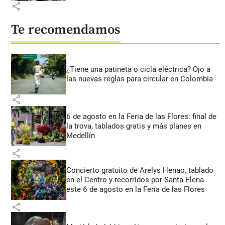
share
Te recomendamos
¿Tiene una patineta o cicla eléctrica? Ojo a
las nuevas reglas para circular en Colombia
share
6 de agosto en la Feria de las Flores: final de
la trova, tablados gratis y más planes en
Medellín
share
Concierto gratuito de Arelys Henao, tablado
en el Centro y recorridos por Santa Elena
este 6 de agosto en la Feria de las Flores
share