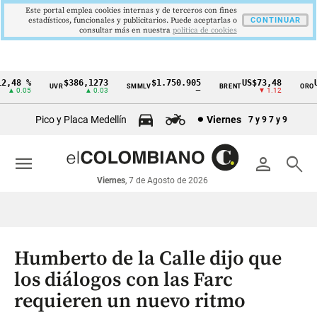
Este portal emplea cookies internas y de terceros con fines
estadísticos, funcionales y publicitarios. Puede aceptarlas o
CONTINUAR
consultar más en nuestra
politica de cookies
48 %
$386,1273
$1.750.905
US$73,48
US
UVR
SMMLV
BRENT
ORO
Cintillo
 0.05
▲ 0.03
—
▼ 1.12
de
Pico y Placa Medellín
Viernes
7 y 9
7 y 9
indicadores
económicos
menu
person
search
Colombia
Viernes
, 7 de Agosto de 2026
Humberto de la Calle dijo que
los diálogos con las Farc
requieren un nuevo ritmo