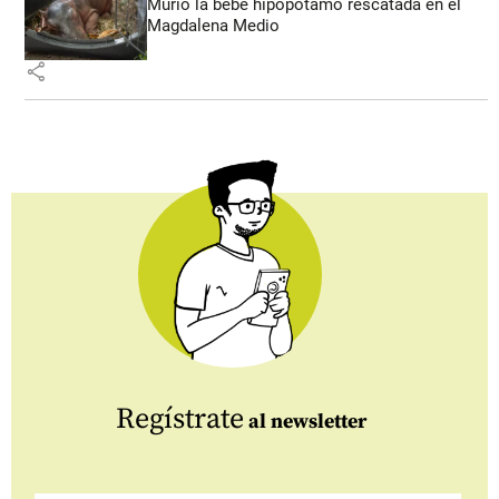
Murió la bebé hipopótamo rescatada en el
Magdalena Medio
share
Regístrate
al newsletter