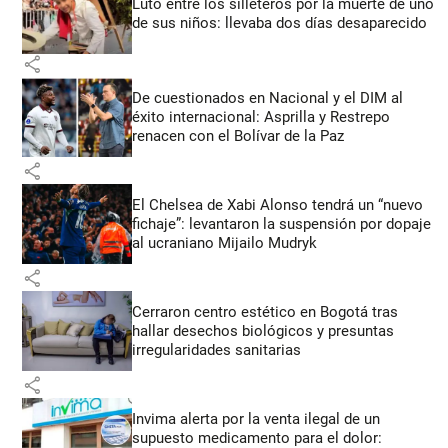
Luto entre los silleteros por la muerte de uno
de sus niños: llevaba dos días desaparecido
share
De cuestionados en Nacional y el DIM al
éxito internacional: Asprilla y Restrepo
renacen con el Bolívar de la Paz
share
El Chelsea de Xabi Alonso tendrá un “nuevo
fichaje”: levantaron la suspensión por dopaje
al ucraniano Mijailo Mudryk
share
Cerraron centro estético en Bogotá tras
hallar desechos biológicos y presuntas
irregularidades sanitarias
share
Invima alerta por la venta ilegal de un
supuesto medicamento para el dolor: