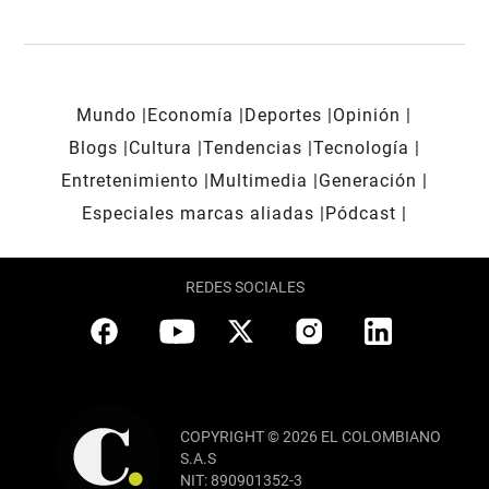
Mundo
Economía
Deportes
Opinión
Blogs
Cultura
Tendencias
Tecnología
Entretenimiento
Multimedia
Generación
Especiales marcas aliadas
Pódcast
REDES SOCIALES
COPYRIGHT © 2026 EL COLOMBIANO
S.A.S
NIT: 890901352-3