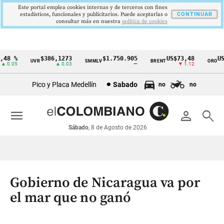
Este portal emplea cookies internas y de terceros con fines
estadísticos, funcionales y publicitarios. Puede aceptarlas o
CONTINUAR
consultar más en nuestra
politica de cookies
8 %
$386,1273
$1.750.905
US$73,48
US$3
UVR
SMMLV
BRENT
ORO
Cintillo
0.05
▲ 0.03
—
▼ 1.12
de
Pico y Placa Medellín
Sabado
no
no
indicadores
económicos
menu
person
search
Colombia
Sábado
, 8 de Agosto de 2026
Gobierno de Nicaragua va por
el mar que no ganó