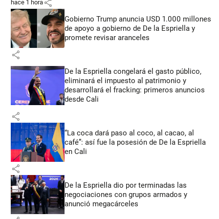
share
hace 1 hora
Gobierno Trump anuncia USD 1.000 millones
de apoyo a gobierno de De la Espriella y
promete revisar aranceles
share
De la Espriella congelará el gasto público,
eliminará el impuesto al patrimonio y
desarrollará el fracking: primeros anuncios
desde Cali
share
“La coca dará paso al coco, al cacao, al
café”: así fue la posesión de De la Espriella
en Cali
share
De la Espriella dio por terminadas las
negociaciones con grupos armados y
anunció megacárceles