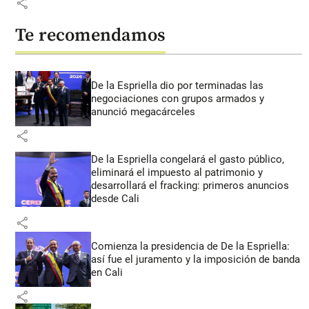
share
Te recomendamos
De la Espriella dio por terminadas las
negociaciones con grupos armados y
anunció megacárceles
share
De la Espriella congelará el gasto público,
eliminará el impuesto al patrimonio y
desarrollará el fracking: primeros anuncios
desde Cali
share
Comienza la presidencia de De la Espriella:
así fue el juramento y la imposición de banda
en Cali
share