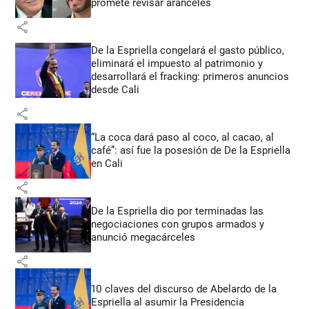
promete revisar aranceles
share
De la Espriella congelará el gasto público,
eliminará el impuesto al patrimonio y
desarrollará el fracking: primeros anuncios
desde Cali
share
“La coca dará paso al coco, al cacao, al
café”: así fue la posesión de De la Espriella
en Cali
share
De la Espriella dio por terminadas las
negociaciones con grupos armados y
anunció megacárceles
share
10 claves del discurso de Abelardo de la
Espriella al asumir la Presidencia