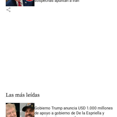
sospechas apuntan a Irán
share
Las más leídas
Gobierno Trump anuncia USD 1.000 millones
de apoyo a gobierno de De la Espriella y