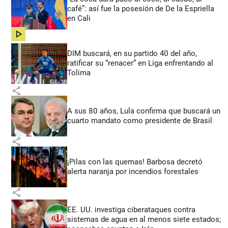
café”: así fue la posesión de De la Espriella
en Cali
share
DIM buscará, en su partido 40 del año,
ratificar su “renacer” en Liga enfrentando al
Tolima
share
A sus 80 años, Lula confirma que buscará un
cuarto mandato como presidente de Brasil
share
¡Pilas con las quemas! Barbosa decretó
alerta naranja por incendios forestales
share
EE. UU. investiga ciberataques contra
sistemas de agua en al menos siete estados;