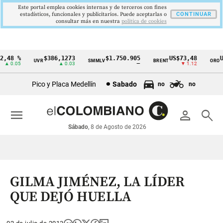
Este portal emplea cookies internas y de terceros con fines
estadísticos, funcionales y publicitarios. Puede aceptarlas o
CONTINUAR
consultar más en nuestra
politica de cookies
,48 %
$386,1273
$1.750.905
US$73,48
US
UVR
SMMLV
BRENT
ORO
Cintillo
▲ 0.05
▲ 0.03
—
▼ 1.12
de
Pico y Placa Medellín
Sabado
no
no
indicadores
económicos
menu
person
search
Colombia
Sábado
, 8 de Agosto de 2026
GILMA JIMÉNEZ, LA LÍDER
QUE DEJÓ HUELLA