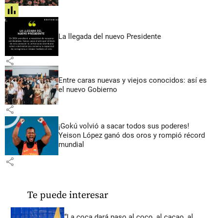
share
La llegada del nuevo Presidente
share
Entre caras nuevas y viejos conocidos: así es
el nuevo Gobierno
share
¡Gokú volvió a sacar todos sus poderes!
Yeison López ganó dos oros y rompió récord
mundial
share
Te puede interesar
“La coca dará paso al coco, al cacao, al