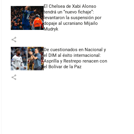
El Chelsea de Xabi Alonso
tendrá un “nuevo fichaje”:
levantaron la suspensión por
dopaje al ucraniano Mijailo
Mudryk
share
De cuestionados en Nacional y
el DIM al éxito internacional:
Asprilla y Restrepo renacen con
el Bolívar de la Paz
share