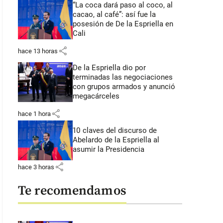
“La coca dará paso al coco, al
cacao, al café”: así fue la
posesión de De la Espriella en
Cali
share
hace 13 horas
De la Espriella dio por
terminadas las negociaciones
con grupos armados y anunció
megacárceles
share
hace 1 hora
10 claves del discurso de
Abelardo de la Espriella al
asumir la Presidencia
share
hace 3 horas
Te recomendamos