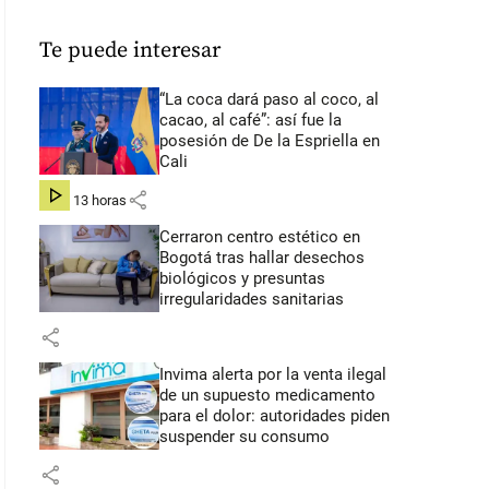
Te puede interesar
“La coca dará paso al coco, al
cacao, al café”: así fue la
posesión de De la Espriella en
Cali
share
hace 13 horas
Cerraron centro estético en
Bogotá tras hallar desechos
biológicos y presuntas
irregularidades sanitarias
share
Invima alerta por la venta ilegal
de un supuesto medicamento
para el dolor: autoridades piden
suspender su consumo
share