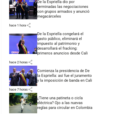
De la Espriella dio por
terminadas las negociaciones
con grupos armados y anunció
megacárceles
share
hace 1 hora
De la Espriella congelará el
gasto público, eliminará el
impuesto al patrimonio y
desarrollará el fracking:
primeros anuncios desde Cali
share
hace 2 horas
Comienza la presidencia de De
la Espriella: así fue el juramento
y la imposición de banda en Cali
share
hace 7 horas
¿Tiene una patineta o cicla
eléctrica? Ojo a las nuevas
reglas para circular en Colombia