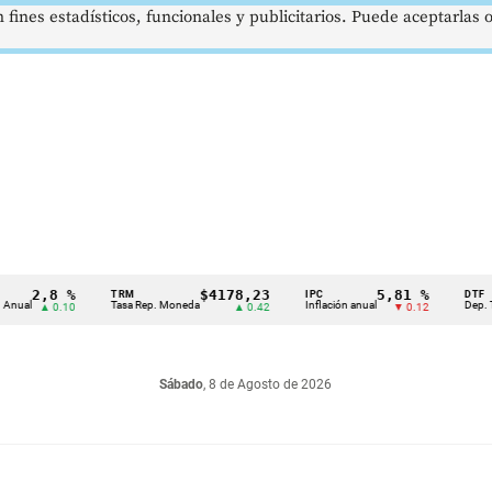
 fines estadísticos, funcionales y publicitarios. Puede aceptarlas
2,8 %
$4178,23
5,81 %
TRM
IPC
DTF
Tasa Rep. Moneda
Inflación anual
Dep. Término
▲ 0.10
▲ 0.42
▼ 0.12
Sábado
, 8 de Agosto de 2026