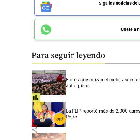
Siga las noticias 
Únete a n
Para seguir leyendo
Flores que cruzan el cielo: así es
antioqueño
share
La FLIP reportó más de 2.000 agres
Petro
share