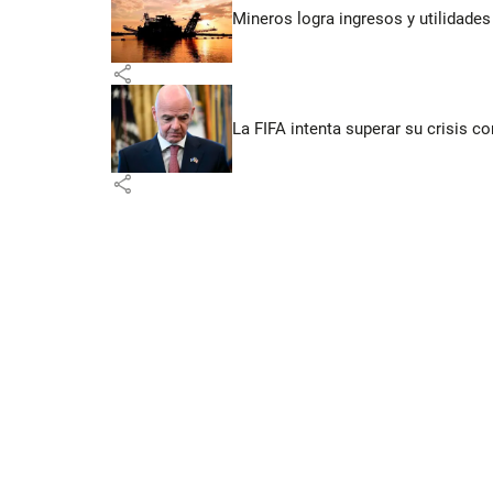
Mineros logra ingresos y utilidade
share
La FIFA intenta superar su crisis co
share