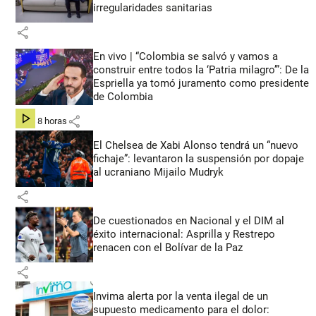
irregularidades sanitarias
share
En vivo | “Colombia se salvó y vamos a
construir entre todos la ‘Patria milagro’”: De la
Espriella ya tomó juramento como presidente
de Colombia
share
hace 8 horas
El Chelsea de Xabi Alonso tendrá un “nuevo
fichaje”: levantaron la suspensión por dopaje
al ucraniano Mijailo Mudryk
share
De cuestionados en Nacional y el DIM al
éxito internacional: Asprilla y Restrepo
renacen con el Bolívar de la Paz
share
Invima alerta por la venta ilegal de un
supuesto medicamento para el dolor: