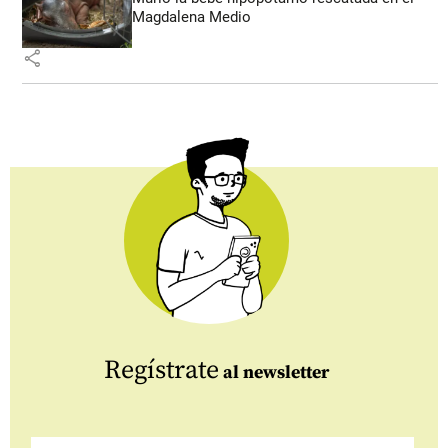
Magdalena Medio
share
Regístrate
al newsletter