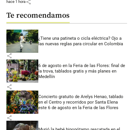
share
hace 1 hora
Te recomendamos
¿Tiene una patineta o cicla eléctrica? Ojo a
las nuevas reglas para circular en Colombia
share
6 de agosto en la Feria de las Flores: final de
la trova, tablados gratis y más planes en
Medellín
share
Concierto gratuito de Arelys Henao, tablado
en el Centro y recorridos por Santa Elena
este 6 de agosto en la Feria de las Flores
share
Murió la bebé hipopótamo rescatada en el