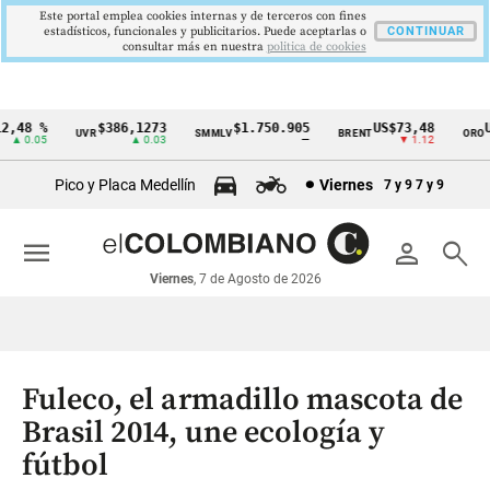
Este portal emplea cookies internas y de terceros con fines
estadísticos, funcionales y publicitarios. Puede aceptarlas o
CONTINUAR
consultar más en nuestra
politica de cookies
,48 %
$386,1273
$1.750.905
US$73,48
US
UVR
SMMLV
BRENT
ORO
Cintillo
▲ 0.05
▲ 0.03
—
▼ 1.12
de
Pico y Placa Medellín
Viernes
7 y 9
7 y 9
indicadores
económicos
menu
person
search
Colombia
Viernes
, 7 de Agosto de 2026
Fuleco, el armadillo mascota de
Brasil 2014, une ecología y
fútbol