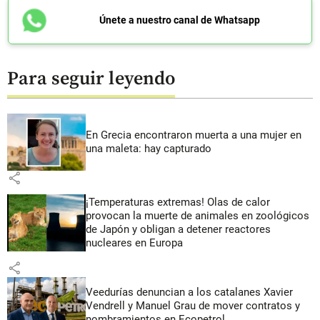
Únete a nuestro canal de Whatsapp
Para seguir leyendo
En Grecia encontraron muerta a una mujer en
una maleta: hay capturado
share
¡Temperaturas extremas! Olas de calor
provocan la muerte de animales en zoológicos
de Japón y obligan a detener reactores
nucleares en Europa
share
Veedurías denuncian a los catalanes Xavier
Vendrell y Manuel Grau de mover contratos y
nombramientos en Ecopetrol