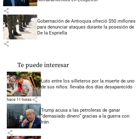
share
Gobernación de Antioquia ofreció $50 millones
para denunciar ataques durante la posesión de
De la Espriella
share
Te puede interesar
Luto entre los silleteros por la muerte de uno
de sus niños: llevaba dos días desaparecido
share
hace 11 horas
Trump acusa a las petroleras de ganar
“demasiado dinero” gracias a la guerra con
Irán
share