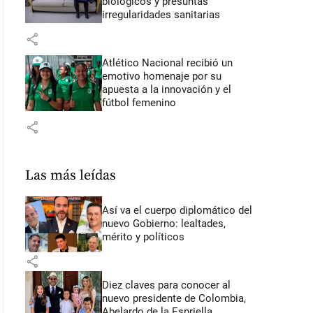
biológicos y presuntas
irregularidades sanitarias
share
Atlético Nacional recibió un
emotivo homenaje por su
apuesta a la innovación y el
fútbol femenino
share
Las más leídas
Así va el cuerpo diplomático del
nuevo Gobierno: lealtades,
mérito y políticos
share
Diez claves para conocer al
nuevo presidente de Colombia,
Abelardo de la Espriella