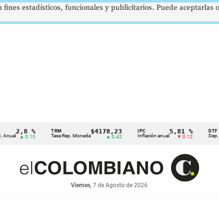
 fines estadísticos, funcionales y publicitarios. Puede aceptarlas
2,8 %
$4178,23
5,81 %
TRM
IPC
DTF
Tasa Rep. Moneda
Inflación anual
Dep. Términ
▲ 0.10
▲ 0.42
▼ 0.12
Viernes
, 7 de Agosto de 2026