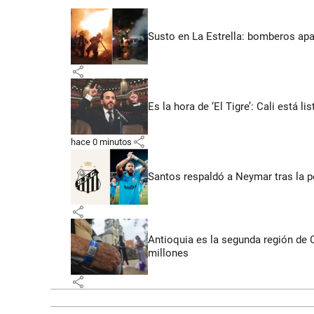
Susto en La Estrella: bomberos ap
share
Es la hora de ‘El Tigre’: Cali está l
share
hace 0 minutos
Santos respaldó a Neymar tras la p
share
Antioquia es la segunda región de
millones
share