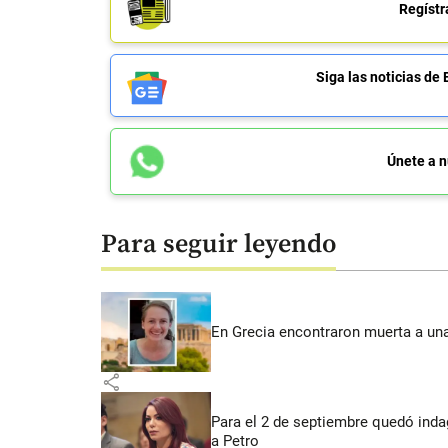
Regístr
Siga las noticias 
Únete a n
Para seguir leyendo
En Grecia encontraron muerta a un
share
Para el 2 de septiembre quedó inda
a Petro