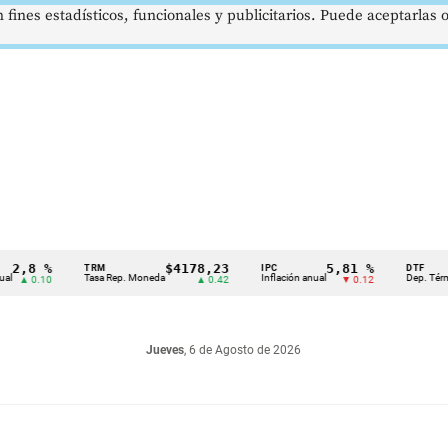
 fines estadísticos, funcionales y publicitarios. Puede aceptarlas
8 %
$4178,23
5,81 %
TRM
IPC
DTF
Tasa Rep. Moneda
Inflación anual
Dep. Término Fi
 0.10
▲ 0.42
▼ 0.12
Jueves
, 6 de Agosto de 2026