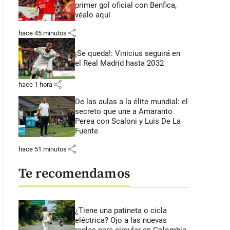
primer gol oficial con Benfica,
véalo aquí
share
hace 45 minutos
¡Se queda!: Vinicius seguirá en
el Real Madrid hasta 2032
share
hace 1 hora
De las aulas a la élite mundial: el
secreto que une a Amaranto
Perea con Scaloni y Luis De La
Fuente
share
hace 51 minutos
Te recomendamos
¿Tiene una patineta o cicla
eléctrica? Ojo a las nuevas