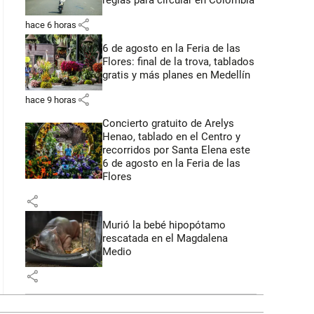
reglas para circular en Colombia
share
hace 6 horas
6 de agosto en la Feria de las
Flores: final de la trova, tablados
gratis y más planes en Medellín
share
hace 9 horas
Concierto gratuito de Arelys
Henao, tablado en el Centro y
recorridos por Santa Elena este
6 de agosto en la Feria de las
Flores
share
Murió la bebé hipopótamo
rescatada en el Magdalena
Medio
share