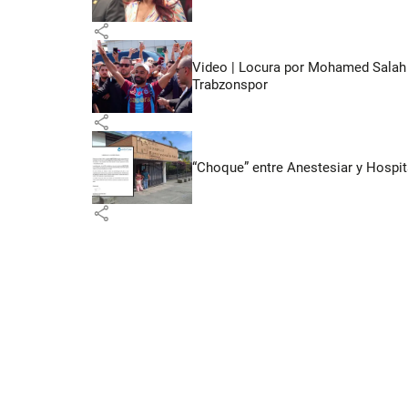
share
Video | Locura por Mohamed Salah e
Trabzonspor
share
“Choque” entre Anestesiar y Hospit
share