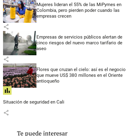
Mujeres lideran el 55% de las MiPymes en
Colombia, pero pierden poder cuando las
empresas crecen
share
Empresas de servicios públicos alertan de
cinco riesgos del nuevo marco tarifario de
aseo
share
Flores que cruzan el cielo: así es el negocio
que mueve US$ 380 millones en el Oriente
antioqueño
share
Situación de seguridad en Cali
share
Te puede interesar