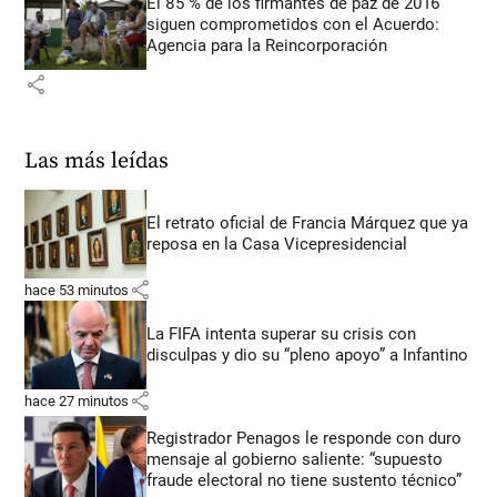
El 85 % de los firmantes de paz de 2016
siguen comprometidos con el Acuerdo:
Agencia para la Reincorporación
share
Las más leídas
El retrato oficial de Francia Márquez que ya
reposa en la Casa Vicepresidencial
share
hace 53 minutos
La FIFA intenta superar su crisis con
disculpas y dio su “pleno apoyo” a Infantino
share
hace 27 minutos
Registrador Penagos le responde con duro
mensaje al gobierno saliente: “supuesto
fraude electoral no tiene sustento técnico”