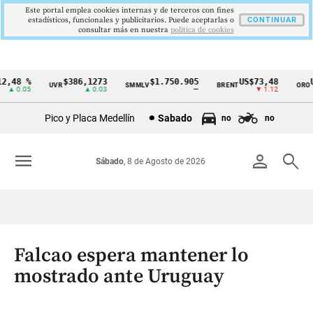
Este portal emplea cookies internas y de terceros con fines
estadísticos, funcionales y publicitarios. Puede aceptarlas o
CONTINUAR
consultar más en nuestra
politica de cookies
,48 %
$386,1273
$1.750.905
US$73,48
US
UVR
SMMLV
BRENT
ORO
Cintillo
▲ 0.05
▲ 0.03
—
▼ 1.12
de
Pico y Placa Medellín
Sabado
no
no
indicadores
económicos
menu
person
search
Sábado
, 8 de Agosto de 2026
Colombia
Falcao espera mantener lo
mostrado ante Uruguay