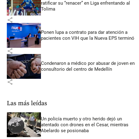
ratificar su “renacer” en Liga enfrentando al
Tolima
share
Ponen lupa a contrato para dar atención a
pacientes con VIH que la Nueva EPS terminó
share
Condenaron a médico por abusar de joven en
consultorio del centro de Medellín
share
Las más leídas
Un policía muerto y otro herido dejó un
atentado con drones en el Cesar, mientras
Abelardo se posionaba