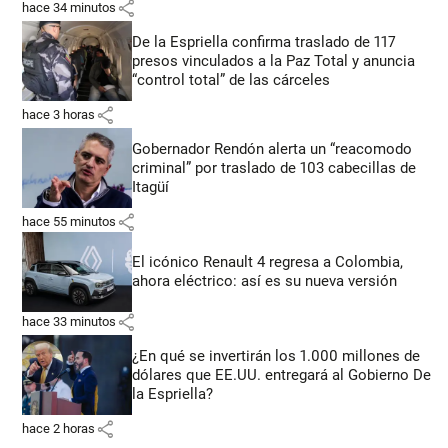
share
hace 34 minutos
De la Espriella confirma traslado de 117
presos vinculados a la Paz Total y anuncia
“control total” de las cárceles
share
hace 3 horas
Gobernador Rendón alerta un “reacomodo
criminal” por traslado de 103 cabecillas de
Itagüí
share
hace 55 minutos
El icónico Renault 4 regresa a Colombia,
ahora eléctrico: así es su nueva versión
share
hace 33 minutos
¿En qué se invertirán los 1.000 millones de
dólares que EE.UU. entregará al Gobierno De
la Espriella?
share
hace 2 horas