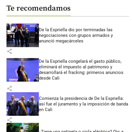
Te recomendamos
De la Espriella dio por terminadas las
negociaciones con grupos armados y
anunció megacárceles
share
De la Espriella congelará el gasto público,
eliminará el impuesto al patrimonio y
desarrollará el fracking: primeros anuncios
desde Cali
share
Comienza la presidencia de De la Espriella:
así fue el juramento y la imposición de banda
en Cali
share
¿Tiene una patineta o cicla eléctrica? Ojo a