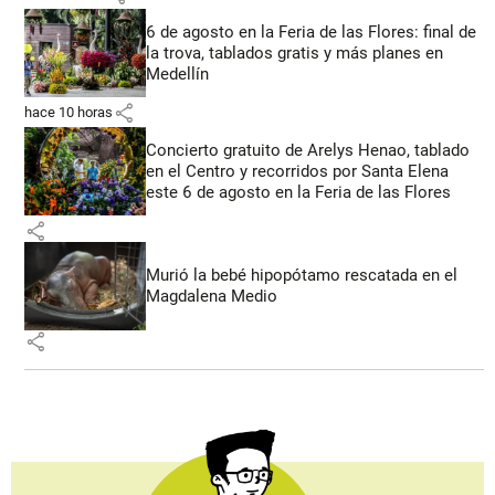
6 de agosto en la Feria de las Flores: final de
la trova, tablados gratis y más planes en
Medellín
share
hace 10 horas
Concierto gratuito de Arelys Henao, tablado
en el Centro y recorridos por Santa Elena
este 6 de agosto en la Feria de las Flores
share
Murió la bebé hipopótamo rescatada en el
Magdalena Medio
share