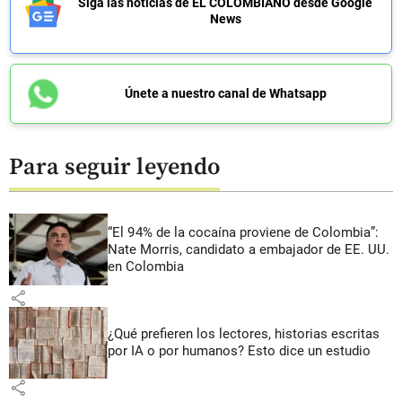
Siga las noticias de EL COLOMBIANO desde Google
News
Únete a nuestro canal de Whatsapp
Para seguir leyendo
“El 94% de la cocaína proviene de Colombia”:
Nate Morris, candidato a embajador de EE. UU.
en Colombia
share
¿Qué prefieren los lectores, historias escritas
por IA o por humanos? Esto dice un estudio
share