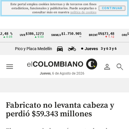
Este portal emplea cookies internas y de terceros con fines
estadísticos, funcionales y publicitarios. Puede aceptarlas o
CONTINUAR
consultar más en nuestra
politica de cookies
48 %
$386,1273
$1.750.905
US$73,48
US
UVR
SMMLV
BRENT
ORO
Cintillo
 0.05
▲ 0.03
—
▼ 1.12
de
Pico y Placa Medellín
Jueves
3 y 6
3 y 6
indicadores
económicos
menu
person
search
Colombia
Jueves
, 6 de Agosto de 2026
Fabricato no levanta cabeza y
perdió $59.343 millones