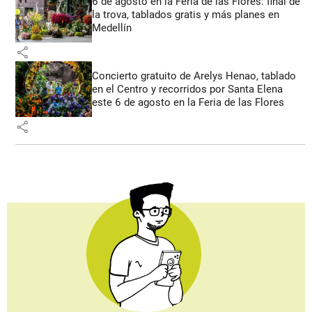
6 de agosto en la Feria de las Flores: final de
la trova, tablados gratis y más planes en
Medellín
share
Concierto gratuito de Arelys Henao, tablado
en el Centro y recorridos por Santa Elena
este 6 de agosto en la Feria de las Flores
share