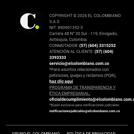
COPYRIGHT © 2026 EL COLOMBIANO
S.A.S
NIT: 890901352-3
Carrera 48 N° 30 Sur - 119, Envigado,
Antioquia, Colombia.
CONMUTADOR:
(57) (604) 3315252
ATENCIÓN AL CLIENTE:
(57) (604)
3393333
servicio@elcolombiano.com.co
*Para asuntos relacionados con
peticiones, quejas y reclamos (PQR),
haz clic aquí
PROGRAMA DE TRANSPARENCIA Y
ÉTICA EMPRESARIAL:
oficialdecumplimiento@elcolombiano.com.
*Buzón exclusivo para notificaciones judiciales:
notificacionesjudiciales@elcolombiano.com.co
GRUPO EL COLOMBIANO
POLÍTICA DE PRIVACIDAD