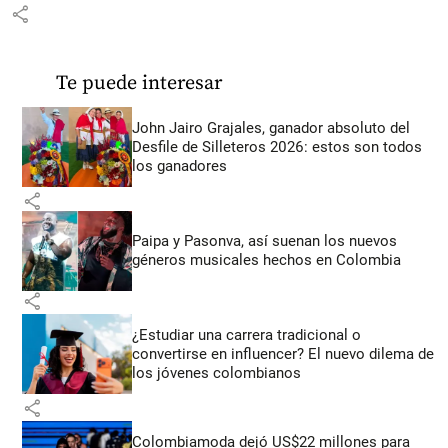
share
Te puede interesar
John Jairo Grajales, ganador absoluto del
Desfile de Silleteros 2026: estos son todos
los ganadores
share
Paipa y Pasonva, así suenan los nuevos
géneros musicales hechos en Colombia
share
¿Estudiar una carrera tradicional o
convertirse en influencer? El nuevo dilema de
los jóvenes colombianos
share
Colombiamoda dejó US$22 millones para