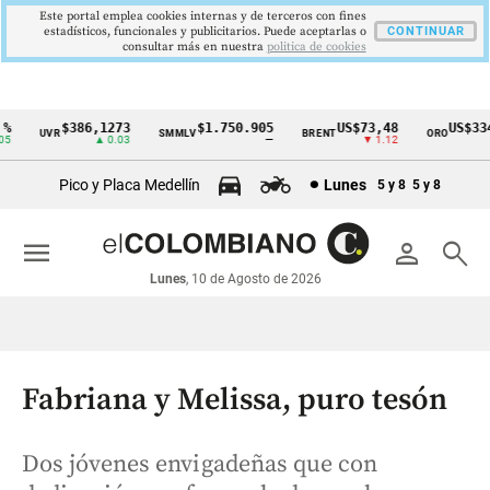
Este portal emplea cookies internas y de terceros con fines
estadísticos, funcionales y publicitarios. Puede aceptarlas o
CONTINUAR
consultar más en nuestra
politica de cookies
$386,1273
$1.750.905
US$73,48
US$3342
UVR
SMMLV
BRENT
ORO
Cintillo
▲ 0.03
—
▼ 1.12
▲ 8
de
Pico y Placa Medellín
Lunes
5 y 8
5 y 8
indicadores
económicos
menu
person
search
Colombia
Lunes
, 10 de Agosto de 2026
Fabriana y Melissa, puro tesón
Dos jóvenes envigadeñas que con