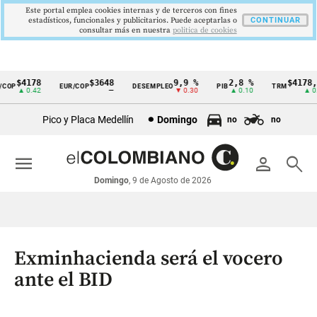
Este portal emplea cookies internas y de terceros con fines
estadísticos, funcionales y publicitarios. Puede aceptarlas o
CONTINUAR
consultar más en nuestra
politica de cookies
$4178
$3648
9,9 %
2,8 %
$4178,2
OP
EUR/COP
DESEMPLEO
PIB
TRM
Cintillo
▲ 0.42
—
▼ 0.30
▲ 0.10
▲ 0.4
de
Pico y Placa Medellín
Domingo
no
no
indicadores
económicos
menu
person
search
Colombia
Domingo
, 9 de Agosto de 2026
Exminhacienda será el vocero
ante el BID