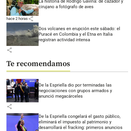
La historia de Rodrigo Gaviria: de cazador y
cirujano a fotógrafo de aves
share
hace 2 horas
Dos volcanes en erupción este sábado: el
Puracé en Colombia y el Etna en Italia
registran actividad intensa
share
Te recomendamos
De la Espriella dio por terminadas las
negociaciones con grupos armados y
anunció megacárceles
share
De la Espriella congelará el gasto público,
eliminará el impuesto al patrimonio y
desarrollará el fracking: primeros anuncios