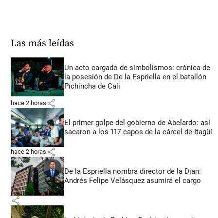
Las más leídas
Un acto cargado de simbolismos: crónica de
la posesión de De la Espriella en el batallón
Pichincha de Cali
share
hace 2 horas
El primer golpe del gobierno de Abelardo: así
sacaron a los 117 capos de la cárcel de Itagüí
share
hace 2 horas
De la Espriella nombra director de la Dian:
Andrés Felipe Velásquez asumirá el cargo
share