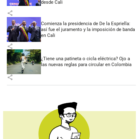
desde Cali
share
Comienza la presidencia de De la Espriella:
así fue el juramento y la imposición de banda
en Cali
share
¿Tiene una patineta o cicla eléctrica? Ojo a
las nuevas reglas para circular en Colombia
share